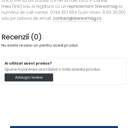
Daca vrei să afli stadiul comenzii tale, intră în
Contul
meu
(link) sau ia legătura cu un
reprezentant Stereomag
la
numărul de call-center: 0744 357 664 (Luni-Vineri: 9.00-20.00)
sau pe adresa de email:
contact@stereomag.ro
.
Recenzii (0)
Nu exista review-uri pentru acest produs
Ai utilizat acest produs?
Spune-ti parerea acordand o nota acestui produs
Adauga review