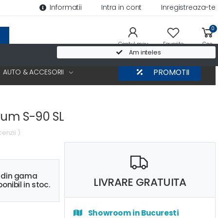
Informatii
Intra in cont
Inregistreaza-te
0
Contul meu
Favorite
Cos
Am inteles
AUTO & ACCESORII
PROMOTII
num S-90 SL
cenzii )
s din gama
LIVRARE GRATUITA
onibil in stoc.
Showroom in Bucuresti