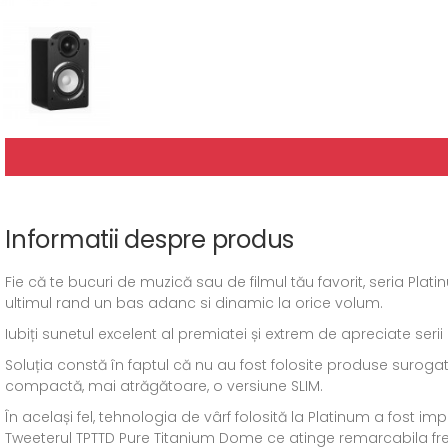
Informatii despre produs
Fie că te bucuri de muzică sau de filmul tău favorit, seria Plat
ultimul rand un bas adanc si dinamic la orice volum.
Iubiți sunetul excelent al premiatei și extrem de apreciate ser
Soluția constă în faptul că nu au fost folosite produse suroga
compactă, mai atrăgătoare, o versiune SLIM.
În același fel, tehnologia de vârf folosită la Platinum a fost im
Tweeterul TPTTD Pure Titanium Dome ce atinge remarcabila fr