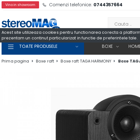
Comenzi telefonice:
0744357664
Vino in showroom
Acest site utilizeaza cookies pentru functionarea corecta a platformei
prezentam un continut particularizat in functie de preferintele tale.
TOATE PRODUSELE
BOXE
HOME
Prima pagina
Boxe raft
Boxe raft TAGA HARMONY
Boxe TAGA