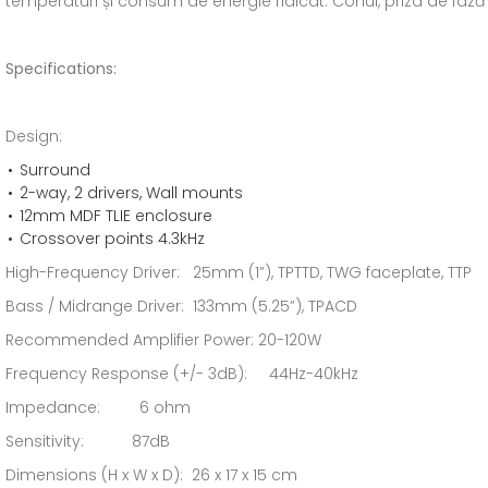
temperaturi și consum de energie ridicat. Conul, priza de fază 
Specifications:
Design:
Surround
2-way, 2 drivers, Wall mounts
12mm MDF TLIE enclosure
Crossover points 4.3kHz
High-Frequency Driver: 25mm (1”), TPTTD, TWG faceplate, TTP
Bass / Midrange Driver: 133mm (5.25”), TPACD
Recommended Amplifier Power: 20-120W
Frequency Response (+/- 3dB): 44Hz-40kHz
Impedance: 6 ohm
Sensitivity: 87dB
Dimensions (H x W x D): 26 x 17 x 15 cm