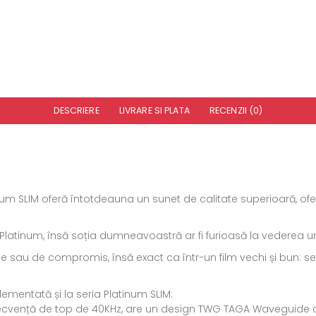
DESCRIERE
LIVRARE SI PLATA
RECENZII (0)
inum SLIM oferă întotdeauna un sunet de calitate superioară, ofer
ii Platinum, însă soția dumneavoastră ar fi furioasă la vederea 
te sau de compromis, însă exact ca într-un film vechi și bun: s
plementată și la seria Platinum SLIM:
ecvență de top de 40KHz, are un design TWG TAGA Waveguide ce 