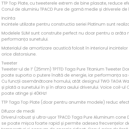
TTP Top Plate, cu tweeterele extrem de bine plasate, reduce ef
Conul de aluminiu TPACD Pure de gamă medie și driverele de b
Incinta
Incintele utilizate pentru constructia seriei Platinum sunt rea
Modelele SLIM sunt construite perfect nu doar pentru a arăta mi
performanța sunetului.
Materialul de amortizare acustică folosit în interiorul incinte
orice distorsiune.
Tweeter
Tweeter-ul de 1” (25mm) TPTTD Taga Pure Titanium Tweeter Dom
poate suporta o putere înaltă de energie, iar performanța sa est
Cu funcții asemănătoare hornului, atât designul TWG TAGA Wave
și plată a sunetului în și în afara axului driverului. Voice co
poate atinge și 40KHz!
TTP Taga Top Plate (doar pentru anumite modele) reduc efecte
Difuzor de medii
Driverul robust și ultra-ușor TPACD Taga Pure Aluminum cone D
se poate mișca foarte rapid și permite adesea frecvențelor d