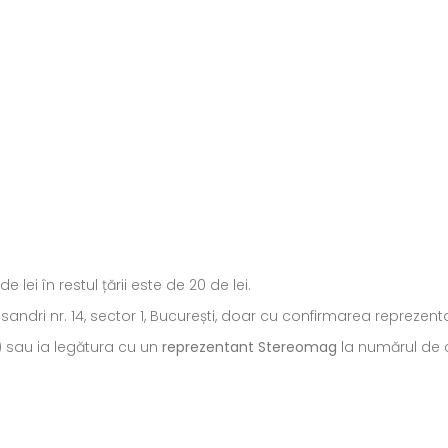
ei în restul țării este de 20 de lei.
ecsandri nr. 14, sector 1, București, doar cu confirmarea repreze
) sau ia legătura cu un
reprezentant Stereomag
la numărul de c