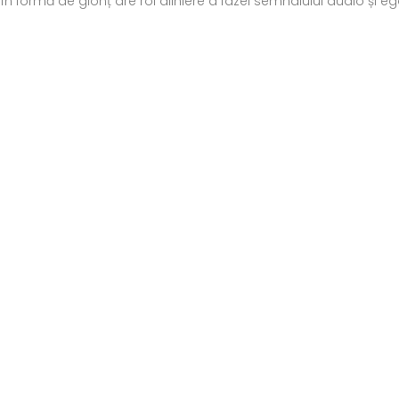
în formă de glonț are rol aliniere a fazei semnalului audio și e