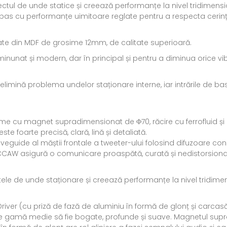
ectul de unde statice și creează performanțe la nivel tridimensi
as cu performanțe uimitoare reglate pentru a respecta cerințel
lizate din MDF de grosime 12mm, de calitate superioară.
nunat și modern, dar în principal și pentru a diminua orice vibra
lor elimină problema undelor staționare interne, iar intrările d
e cu magnet supradimensionat de Φ70, răcire cu ferrofluid și 
e foarte precisă, clară, lină și detaliată.
guide al măștii frontale a tweeter-ului folosind difuzoare con
il-ul CCAW asigură o comunicare proaspătă, curată și nedistorsio
le de unde staționare și creează performanțe la nivel tridime
river (cu priză de fază de aluminiu în formă de glonț și carca
e gamă medie să fie bogate, profunde și suave. Magnetul supra