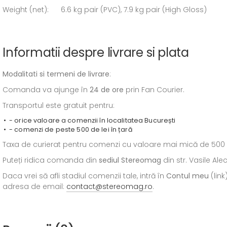
Weight (net): 6.6 kg pair (PVC), 7.9 kg pair (High Gloss)
Informatii despre livrare si plata
Modalitati si termeni de livrare
:
Comanda va ajunge în
24 de ore
prin Fan Courier.
Transportul este gratuit pentru:
- orice valoare a comenzii în localitatea București
- comenzi de peste 500 de lei în țară
Taxa de curierat pentru comenzi cu valoare mai mică de 500 de l
Puteți ridica comanda din
sediul
Stereomag
din str. Vasile Al
Daca vrei să afli stadiul comenzii tale, intră în
Contul meu
(link
adresa de email:
contact@stereomag.ro
.