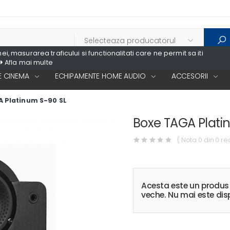
, masurarea traficului si functionalitati care ne permit sa iti
Afla mai multe
 CINEMA
ECHIPAMENTE HOME AUDIO
ACCESORII
 Platinum S-90 SL
Boxe TAGA Plati
( Nota 0 din 0 re
Acesta este un produ
veche. Nu mai este disp