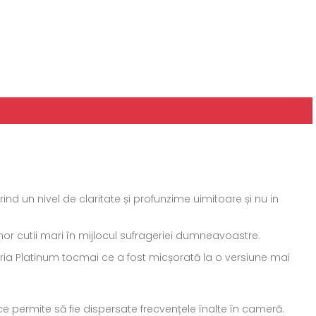
ind un nivel de claritate și profunzime uimitoare și nu in
unor cutii mari în mijlocul sufrageriei dumneavoastre.
eria Platinum tocmai ce a fost micșorată la o versiune mai
permite să fie dispersate frecvențele înalte în cameră.