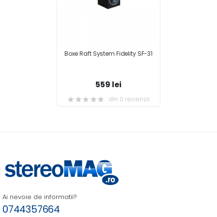
Boxe Raft System Fidelity SF-31
559 lei
din 0 recenzii
Ai nevoie de informatii?
0744357664