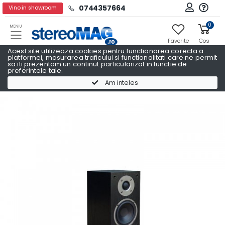
0744357664
Vino in showroom
0
MENIU
Favorite
Cos
Acest site utilizeaza cookies pentru functionarea corecta a
platformei, masurarea traficului si functionalitati care ne permit
sa iti prezentam un continut particularizat in functie de
preferintele tale.
Boxe raft
Boxe raft SYSTEM FIDELITY
Am inteles