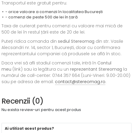
Transportul este gratuit pentru:
- orice valoare a comenzii în localitatea București
- comenzi de peste 500 de lei în țară
Taxa de curierat pentru comenzi cu valoare mai mică de
500 de lei în restul țării este de 20 de lei.
Puteți ridica comanda din
sediul
Stereomag
din str. Vasile
Alecsandri nr. 14, sector 1, București, doar cu confirmarea
reprezentantului companiei că produsele se află în stoc.
Daca vrei să afli stadiul comenzii tale, intră în
Contul
meu
(link) sau ia legătura cu un
reprezentant Stereomag
la
numărul de call-center: 0744 357 664 (Luni-Vineri: 9.00-20.00)
sau pe adresa de email:
contact@stereomag.ro
.
Recenzii (0)
Nu exista review-uri pentru acest produs
Ai utilizat acest produs?