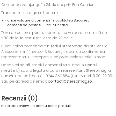
Comanda va ajunge în
24 de ore
prin Fan Courier.
Transportul este gratuit pentru:
- orice valoare a comenzii în localitatea București
- comenzi de peste 500 de lei în țară
Taxa de curierat pentru comenzi cu valoare mai mică de
500 de lei în restul țării este de 20 de lei.
Puteți ridica comanda din
sediul
Stereomag
din str. Vasile
Alecsandri nr. 14, sector 1, București, doar cu confirmarea
reprezentantului companiei că produsele se află în stoc.
Daca vrei să afli stadiul comenzii tale, intră în
Contul
meu
(link) sau ia legătura cu un
reprezentant Stereomag
la
numărul de call-center: 0744 357 664 (Luni-Vineri: 9.00-20.00)
sau pe adresa de email:
contact@stereomag.ro
.
Recenzii (0)
Nu exista review-uri pentru acest produs