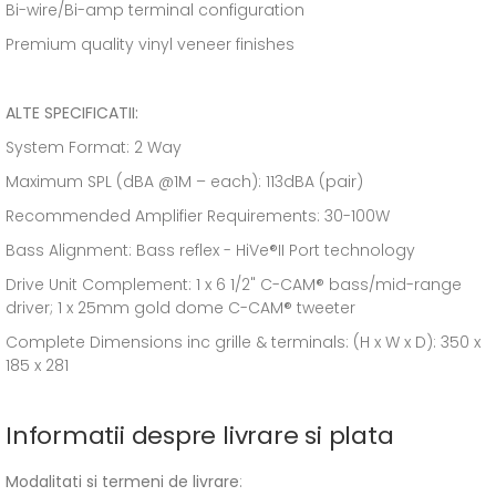
Bi-wire/Bi-amp terminal configuration
Premium quality vinyl veneer finishes
ALTE SPECIFICATII:
System Format: 2 Way
Maximum SPL (dBA @1M – each): 113dBA (pair)
Recommended Amplifier Requirements: 30-100W
Bass Alignment: Bass reflex - HiVe®II Port technology
Drive Unit Complement: 1 x 6 1/2" C-CAM® bass/mid-range
driver; 1 x 25mm gold dome C-CAM® tweeter
Complete Dimensions inc grille & terminals: (H x W x D): 350 x
185 x 281
Informatii despre livrare si plata
Modalitati si termeni de livrare
: