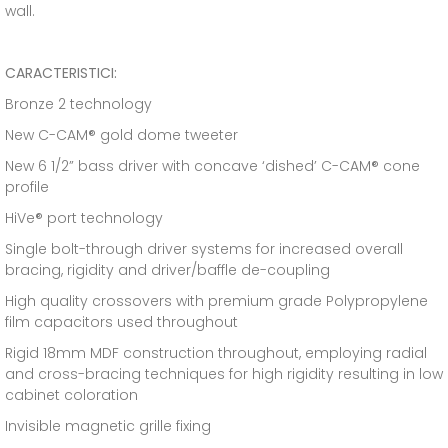
wall.
CARACTERISTICI:
Bronze 2 technology
New C-CAM® gold dome tweeter
New 6 1/2” bass driver with concave ‘dished’ C-CAM® cone
profile
HiVe® port technology
Single bolt-through driver systems for increased overall
bracing, rigidity and driver/baffle de-coupling
High quality crossovers with premium grade Polypropylene
film capacitors used throughout
Rigid 18mm MDF construction throughout, employing radial
and cross-bracing techniques for high rigidity resulting in low
cabinet coloration
Invisible magnetic grille fixing