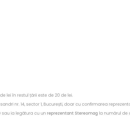
ei în restul țării este de 20 de lei.
ecsandri nr. 14, sector 1, București, doar cu confirmarea repreze
) sau ia legătura cu un
reprezentant Stereomag
la numărul de c