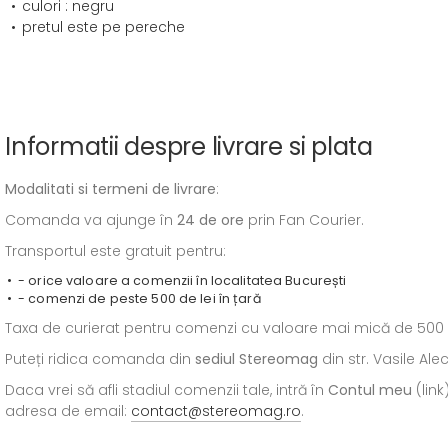
culori : negru
pretul este pe pereche
Informatii despre livrare si plata
Modalitati si termeni de livrare
:
Comanda va ajunge în
24 de ore
prin Fan Courier.
Transportul este gratuit pentru:
- orice valoare a comenzii în localitatea București
- comenzi de peste 500 de lei în țară
Taxa de curierat pentru comenzi cu valoare mai mică de 500 de l
Puteți ridica comanda din
sediul
Stereomag
din str. Vasile Al
Daca vrei să afli stadiul comenzii tale, intră în
Contul meu
(link
adresa de email:
contact@stereomag.ro
.