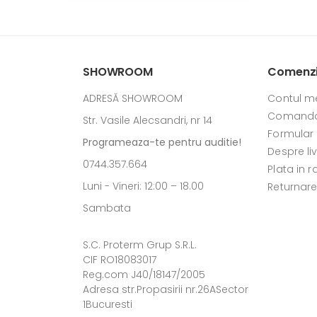
SHOWROOM
Comenzi 
ADRESĂ SHOWROOM
Contul m
Comanda
Str. Vasile Alecsandri, nr 14
Formular
Programeaza-te pentru auditie!
Despre li
0744.357.664
Plata in r
Luni - Vineri: 12:00 – 18.00
Returnar
Sambata
S.C. Proterm Grup S.R.L.
CIF RO18083017
Reg.com J40/18147/2005
Adresa str.Propasirii nr.26ASector
1Bucuresti