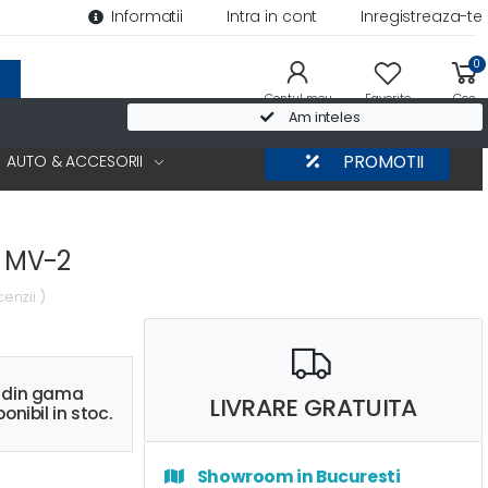
Informatii
Intra in cont
Inregistreaza-te
0
Contul meu
Favorite
Cos
Am inteles
AUTO & ACCESORII
PROMOTII
n MV-2
cenzii )
s din gama
LIVRARE GRATUITA
onibil in stoc.
Showroom in Bucuresti