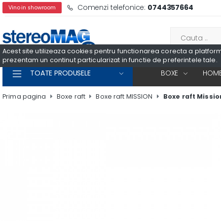
Comenzi telefonice:
0744357664
Vino in showroom
Acest site utilizeaza cookies pentru functionarea corecta a platformei
prezentam un continut particularizat in functie de preferintele tale.
TOATE PRODUSELE
BOXE
HOME
Prima pagina
Boxe raft
Boxe raft MISSION
Boxe raft Missi