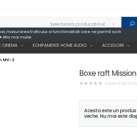
, masurarea traficului si functionalitati care ne permit sa iti
Afla mai multe
 CINEMA
ECHIPAMENTE HOME AUDIO
ACCESORII
on MV-2
Boxe raft Missio
( Nota 0 din 0 re
Acesta este un produ
veche. Nu mai este disp