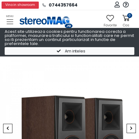
0744357664
Vino in showroom
0
MENIU
Favorite
Cos
Acest site utilizeaza cookies pentru functionarea corecta a
platformei, masurarea traficului si functionalitati care ne permit
sa iti prezentam un continut particularizat in functie de
preferintele tale.
Boxe raft
Boxe raft KLIPSCH
Am inteles