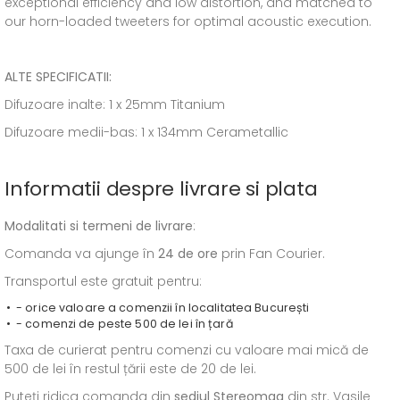
exceptional efficiency and low distortion, and matched to
our horn-loaded tweeters for optimal acoustic execution.
ALTE SPECIFICATII:
Difuzoare inalte: 1 x 25mm Titanium
Difuzoare medii-bas: 1 x 134mm Cerametallic
Informatii despre livrare si plata
Modalitati si termeni de livrare
:
Comanda va ajunge în
24 de ore
prin Fan Courier.
Transportul este gratuit pentru:
- orice valoare a comenzii în localitatea București
- comenzi de peste 500 de lei în țară
Taxa de curierat pentru comenzi cu valoare mai mică de
500 de lei în restul țării este de 20 de lei.
Puteți ridica comanda din
sediul
Stereomag
din str. Vasile