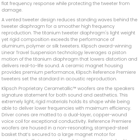
flat frequency response while protecting the tweeter from
damage.
A vented tweeter design reduces standing waves behind the
tweeter diaphragm for a smoother high frequency
reproduction. The titanium tweeter diaphragm's light weight
yet rigid composition exceeds the performance of
aluminum, polymer or silk tweeters. Klipsch award-winning
Linear Travel Suspension technology leverages a piston
motion of the titanium diaphragm that lowers distortion and
delivers real-to-life sound. A ceramic magnet housing
provides premium performance, Klipsch Reference Premiere
tweeters set the standard in acoustic reproduction.
Klipsch Proprietary Cerametallic™ woofers are the speakers
signature statement for both sound and aesthetics. This
extremely light, rigid materials holds its shape while being
able to deliver lower frequencies with maximum efficiency.
Driver cones are matted to a dual-layer, copper-wound
voice coil for exceptional conductivity. Reference Premiere
woofers are housed in a non-resonating, stamped-steel
basket that’s secured to a large magnet motor for