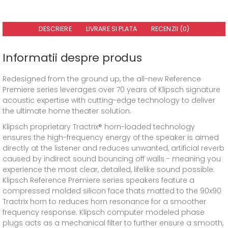
DESCRIERE
LIVRARE SI PLATA
RECENZII (0)
Informatii despre produs
Redesigned from the ground up, the all-new Reference
Premiere series leverages over 70 years of Klipsch signature
acoustic expertise with cutting-edge technology to deliver
the ultimate home theater solution.
Klipsch proprietary Tractrix® horn-loaded technology
ensures the high-frequency energy of the speaker is aimed
directly at the listener and reduces unwanted, artificial reverb
caused by indirect sound bouncing off walls - meaning you
experience the most clear, detailed, lifelike sound possible.
Klipsch Reference Premiere series speakers feature a
compressed molded silicon face thats matted to the 90x90
Tractrix horn to reduces horn resonance for a smoother
frequency response. Klipsch computer modeled phase
plugs acts as a mechanical filter to further ensure a smooth,