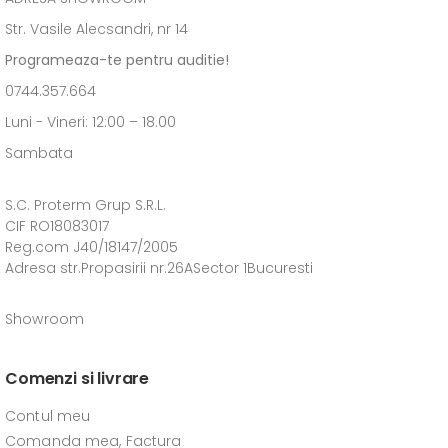
Str. Vasile Alecsandri, nr 14
Programeaza-te pentru auditie!
0744.357.664
Luni - Vineri: 12:00 – 18.00
Sambata
S.C. Proterm Grup S.R.L.
CIF RO18083017
Reg.com J40/18147/2005
Adresa str.Propasirii nr.26ASector 1Bucuresti
Showroom
Comenzi si livrare
Contul meu
Comanda mea, Factura