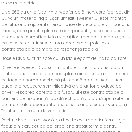
viteza si precizie.
Diva 262 au un difuzor mid-woofer de 6 inch, este fabricat din
Curv: un material rigid, ușor, umezit. Tweeter-ul este montat
pe difuzor cu ajutorul unei carcase de decuplare din cauciuc
moale, care practic plutește componenta, ceea ce duce la
o reducere semnificativă a vibrațiilor transportate de la șasiu
către tweeter-ul însuși; cursa corectă a cupolei este
controlată de o cameră de rezonanță radială.
Boxele Diva sunt finisate cu un lac elegant de inalta calitate!
Driverele tweeter Diva sunt montate in incinta acustica cu
ajutorul unei carcase de decuplare din cauciuc moale, ceea
ce face ca componenta să plutească practic. Acest lucru
duce la o reducere semnificativă a vibrațiilor produse de
driver. Miscarea corectă a difuzorului este controlată de o
cameră de rezonanță radială echipată cu două tipuri diferite
de materiale absorbante acustice, plasate sub driver cat și
în interiorul inelului de ventilație.
Pentru driverul mid-woofer, a fost folosit material ferm, rigid
facut din extrudat de polipropilena tratat termic pentru