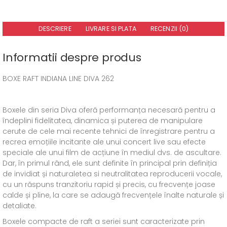
DESCRIERE
LIVRARE SI PLATA
RECENZII (0)
Informatii despre produs
BOXE RAFT INDIANA LINE DIVA 262
Boxele din seria Diva oferă performanța necesară pentru a
îndeplini fidelitatea, dinamica și puterea de manipulare
cerute de cele mai recente tehnici de înregistrare pentru a
recrea emoțiile incitante ale unui concert live sau efecte
speciale ale unui film de acțiune în mediul dvs. de ascultare.
Dar, în primul rând, ele sunt definite în principal prin definiția
de invidiat și naturaletea si neutralitatea reproducerii vocale,
cu un răspuns tranzitoriu rapid și precis, cu frecvențe joase
calde și pline, la care se adaugă frecvențele înalte naturale și
detaliate.
Boxele compacte de raft a seriei sunt caracterizate prin