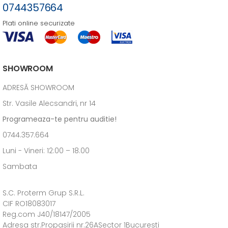
0744357664
Plati online securizate
SHOWROOM
ADRESĂ SHOWROOM
Str. Vasile Alecsandri, nr 14
Programeaza-te pentru auditie!
0744.357.664
Luni - Vineri: 12:00 – 18.00
Sambata
S.C. Proterm Grup S.R.L.
CIF RO18083017
Reg.com J40/18147/2005
Adresa str.Propasirii nr.26ASector 1Bucuresti