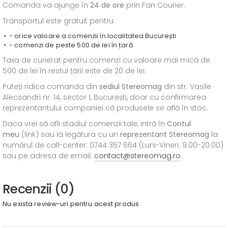
Comanda va ajunge în
24 de ore
prin Fan Courier.
Transportul este gratuit pentru:
- orice valoare a comenzii în localitatea București
- comenzi de peste 500 de lei în țară
Taxa de curierat pentru comenzi cu valoare mai mică de
500 de lei în restul țării este de 20 de lei.
Puteți ridica comanda din
sediul
Stereomag
din str. Vasile
Alecsandri nr. 14, sector 1, București, doar cu confirmarea
reprezentantului companiei că produsele se află în stoc.
Daca vrei să afli stadiul comenzii tale, intră în
Contul
meu
(link) sau ia legătura cu un
reprezentant Stereomag
la
numărul de call-center: 0744 357 664 (Luni-Vineri: 9.00-20.00)
sau pe adresa de email:
contact@stereomag.ro
.
Recenzii (0)
Nu exista review-uri pentru acest produs