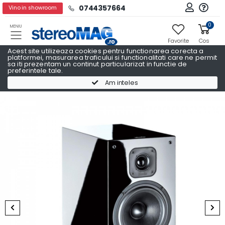
0744357664
Vino in showroom
0
MENIU
Favorite
Cos
Acest site utilizeaza cookies pentru functionarea corecta a
platformei, masurarea traficului si functionalitati care ne permit
sa iti prezentam un continut particularizat in functie de
preferintele tale.
Boxe raft
Boxe raft INDIANA LINE
Am inteles