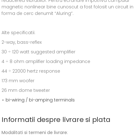
reducerea vibratiilor. Pentru ecranare impotriva campului
magnetic nonlinear bine cunoscut a fost folosit un circuit in
forma de cerc denumit “Aluring”.
Alte specificatii:
2-way, bass-reflex
30 ÷ 120 watt suggested amplifier
4 ÷ 8 ohm amplifier loading impedance
44 ÷ 22000 hertz response
173 mm woofer
26 mm dome tweeter
bi-wiring / bi-amping terminals
Informatii despre livrare si plata
Modalitati si termeni de livrare
: