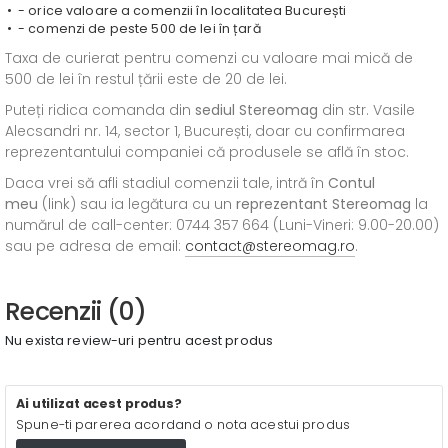
- orice valoare a comenzii în localitatea București
- comenzi de peste 500 de lei în țară
Taxa de curierat pentru comenzi cu valoare mai mică de
500 de lei în restul țării este de 20 de lei.
Puteți ridica comanda din
sediul
Stereomag
din str. Vasile
Alecsandri nr. 14, sector 1, București, doar cu confirmarea
reprezentantului companiei că produsele se află în stoc.
Daca vrei să afli stadiul comenzii tale, intră în
Contul
meu
(link) sau ia legătura cu un
reprezentant Stereomag
la
numărul de call-center: 0744 357 664 (Luni-Vineri: 9.00-20.00)
sau pe adresa de email:
contact@stereomag.ro
.
Recenzii (0)
Nu exista review-uri pentru acest produs
Ai utilizat acest produs?
Spune-ti parerea acordand o nota acestui produs