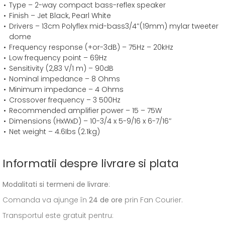
Type – 2-way compact bass-reflex speaker
Finish – Jet Black, Pearl White
Drivers – 13cm Polyflex mid-bass3/4″(19mm) mylar tweeter
dome
Frequency response (+or-3dB) – 75Hz – 20kHz
Low frequency point – 69Hz
Sensitivity (2,83 V/1 m) – 90dB
Nominal impedance – 8 Ohms
Minimum impedance – 4 Ohms
Crossover frequency – 3 500Hz
Recommended amplifier power – 15 – 75W
Dimensions (HxWxD) – 10-3/4 x 5-9/16 x 6-7/16″
Net weight – 4.6Ibs (2.1kg)
Informatii despre livrare si plata
Modalitati si termeni de livrare
:
Comanda va ajunge în
24 de ore
prin Fan Courier.
Transportul este gratuit pentru: