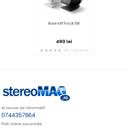
Boxe raft Focal SIB
490 lei
din 0 recenzii
Ai nevoie de informatii?
0744357664
Plati online securizate