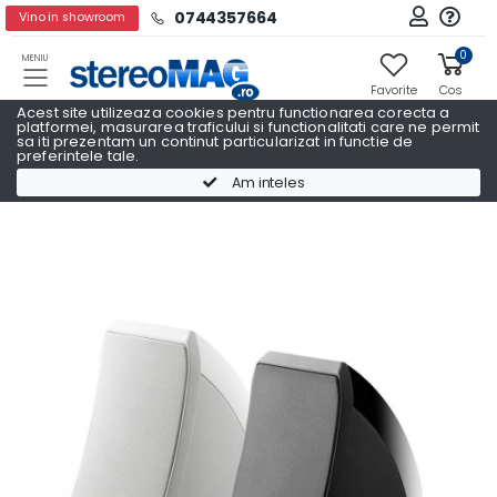
0744357664
Vino in showroom
0
MENIU
Favorite
Cos
Acest site utilizeaza cookies pentru functionarea corecta a
platformei, masurarea traficului si functionalitati care ne permit
sa iti prezentam un continut particularizat in functie de
preferintele tale.
Boxe raft
Boxe raft FOCAL
Am inteles