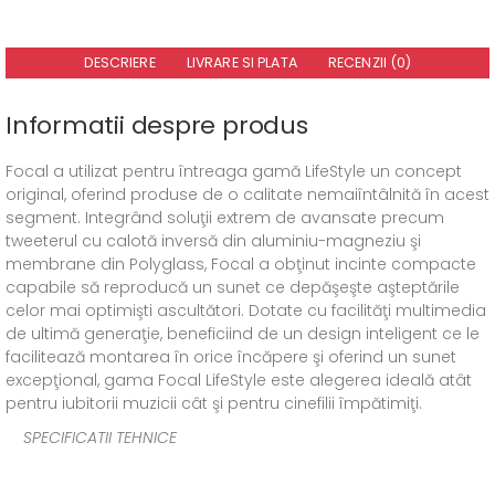
DESCRIERE
LIVRARE SI PLATA
RECENZII (0)
Informatii despre produs
Focal a utilizat pentru întreaga gamă LifeStyle un concept
original, oferind produse de o calitate nemaiîntâlnită în acest
segment. Integrând soluţii extrem de avansate precum
tweeterul cu calotă inversă din aluminiu-magneziu şi
membrane din Polyglass, Focal a obţinut incinte compacte
capabile să reproducă un sunet ce depăşeşte aşteptările
celor mai optimişti ascultători. Dotate cu facilităţi multimedia
de ultimă generaţie, beneficiind de un design inteligent ce le
facilitează montarea în orice încăpere şi oferind un sunet
excepţional, gama Focal LifeStyle este alegerea ideală atât
pentru iubitorii muzicii cât şi pentru cinefilii împătimiţi.
SPECIFICATII TEHNICE