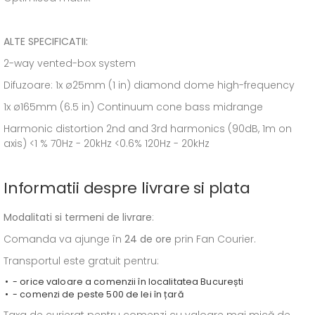
ALTE SPECIFICATII:
2-way vented-box system
Difuzoare: 1x ø25mm (1 in) diamond dome high-frequency
1x ø165mm (6.5 in) Continuum cone bass midrange
Harmonic distortion 2nd and 3rd harmonics (90dB, 1m on
axis) <1 % 70Hz - 20kHz <0.6% 120Hz - 20kHz
Informatii despre livrare si plata
Modalitati si termeni de livrare
:
Comanda va ajunge în
24 de ore
prin Fan Courier.
Transportul este gratuit pentru:
- orice valoare a comenzii în localitatea București
- comenzi de peste 500 de lei în țară