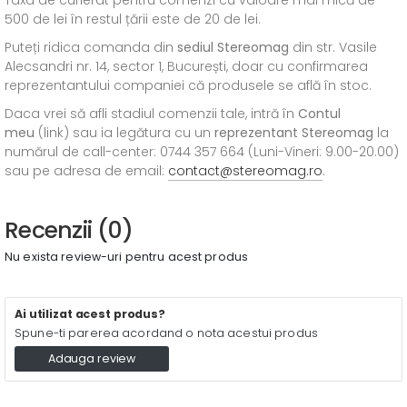
Taxa de curierat pentru comenzi cu valoare mai mică de
500 de lei în restul țării este de 20 de lei.
Puteți ridica comanda din
sediul
Stereomag
din str. Vasile
Alecsandri nr. 14, sector 1, București, doar cu confirmarea
reprezentantului companiei că produsele se află în stoc.
Daca vrei să afli stadiul comenzii tale, intră în
Contul
meu
(link) sau ia legătura cu un
reprezentant Stereomag
la
numărul de call-center: 0744 357 664 (Luni-Vineri: 9.00-20.00)
sau pe adresa de email:
contact@stereomag.ro
.
Recenzii (0)
Nu exista review-uri pentru acest produs
Ai utilizat acest produs?
Spune-ti parerea acordand o nota acestui produs
Adauga review