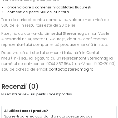
- orice valoare a comenzii în localitatea București
- comenzi de peste 500 de lei în țară
Taxa de curierat pentru comenzi cu valoare mai mică de
500 de lei în restul țării este de 20 de lei.
Puteți ridica comanda din
sediul
Stereomag
din str. Vasile
Alecsandri nr. 14, sector 1, București, doar cu confirmarea
reprezentantului companiei că produsele se află în stoc.
Daca vrei să afli stadiul comenzii tale, intră în
Contul
meu
(link) sau ia legătura cu un
reprezentant Stereomag
la
numărul de call-center: 0744 357 664 (Luni-Vineri: 9.00-20.00)
sau pe adresa de email:
contact@stereomag.ro
.
Recenzii (0)
Nu exista review-uri pentru acest produs
Ai utilizat acest produs?
Spune-ti parerea acordand o nota acestui produs