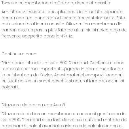
Tweeter cu membrana din Carbon, decuplat acustic
Am introdus tweeterul decuplat acustic in incinta separata
pentru cea mai buna reproducere a frecventelor inalte. Este
o structura total inerta acustic. Difuzorul cu membrana din
carbon este un pas in plus fata de aluminiu si ridica plaja de
frecvente acoperita pana la 47kHz.
Continuum cone
Prima oara introdus in seria 800 Diamond, Continuum cone
reprezinta cel mai important upgrade in gama mediilor de
la celebrul con de Kevlar. Acest material compozit acoperit
cu textil aduce un sunet deschis si natural fara distorsiuni si
coloratii.
Difuzoare de bas cu con Aerofil
Difuzoarele de bas au membrana cu aceeasi grosime ca in
seria 800 Diamond si au fost dezvoltate utilizand metode de
procesare si calcul avansate asistate de calculator pentru