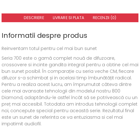
DESCRIERE
LIVRARE SI PLATA
RECENZII (0)
Informatii despre produs
Reinventam totul pentru cel mai bun sunet
Seria 700 este o gamă complet nouă de difuzoare,
crossovere si incinte gandita integral pentru a obtine cel mai
bun sunet posibil. În comparație cu seria veche CM, fiecare
difuzor s-a schimbat și in acelasi timp îmbunătățit radical.
Pentru a realiza acest lucru, am împrumutat câteva dintre
cele mai avansate tehnologii din modelul nostru 800
Diamond, adaptându-le astfel încât să se potrivească cu un
preț mai accesibil. Totodata am introdus tehnologii complet
noi, concepute special pentru această serie. Rezultatul final
este un sunet de referinta ce va entuziasma si cel mai
impatimit audiofil.