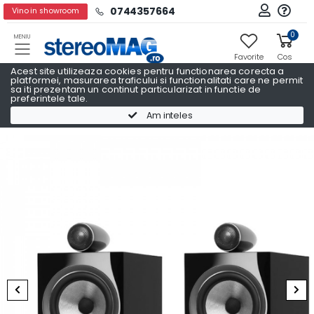
0744357664
Vino in showroom
0
MENIU
Favorite
Cos
Acest site utilizeaza cookies pentru functionarea corecta a
platformei, masurarea traficului si functionalitati care ne permit
sa iti prezentam un continut particularizat in functie de
preferintele tale.
Boxe raft
Boxe raft BOWERS & WILKINS
Am inteles