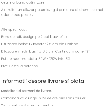
cea mai buna optimizare.
A rezultat un difuzor puternic, rigid prin care obtinem cel mai
adanc bas posibil.
Alte specificatii:
Boxe de raft, design pe 2 cai, bas-reflex
Difuzoare inalte: 1 x tweeter 2.5 cm din Carbon
Difuzoare medii-bas: 1 x 16.5 cm Continuum cone FST
Putere recomandata: 30W - 120W into 8Ω
Pretul este la pereche.
Informatii despre livrare si plata
Modalitati si termeni de livrare
:
Comanda va ajunge în
24 de ore
prin Fan Courier.
Transportul este gratuit pentru: