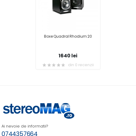
Boxe Quadral Rhodium 20
1640 lei
din 0 recenzii
Ai nevoie de informatii?
0744357664