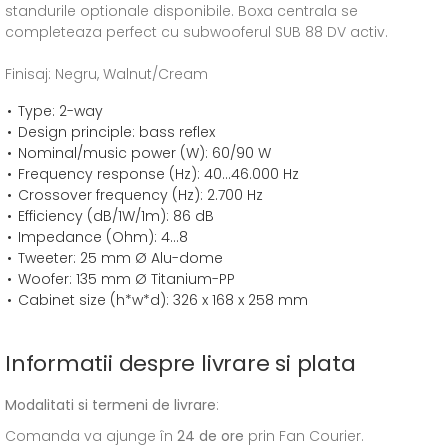
standurile optionale disponibile. Boxa centrala se
completeaza perfect cu subwooferul SUB 88 DV activ.
Finisaj: Negru, Walnut/Cream
Type: 2-way
Design principle: bass reflex
Nominal/music power (W): 60/90 W
Frequency response (Hz): 40...46.000 Hz
Crossover frequency (Hz): 2.700 Hz
Efficiency (dB/1W/1m): 86 dB
Impedance (Ohm): 4...8
Tweeter: 25 mm Ø Alu-dome
Woofer: 135 mm Ø Titanium-PP
Cabinet size (h*w*d): 326 x 168 x 258 mm
Informatii despre livrare si plata
Modalitati si termeni de livrare
:
Comanda va ajunge în
24 de ore
prin Fan Courier.