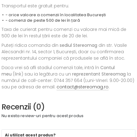
Transportul este gratuit pentru:
- orice valoare a comenzii în localitatea București
- comenzi de peste 500 de lei în țară
Taxa de curierat pentru comenzi cu valoare mai mică de
500 de lei în restul țării este de 20 de lei.
Puteți ridica comanda din
sediul
Stereomag
din str. Vasile
Alecsandri nr. 14, sector 1, București, doar cu confirmarea
reprezentantului companiei că produsele se află în stoc.
Daca vrei să afli stadiul comenzii tale, intră în
Contul
meu
(link) sau ia legătura cu un
reprezentant Stereomag
la
numărul de call-center: 0744 357 664 (Luni-Vineri: 9.00-20.00)
sau pe adresa de email:
contact@stereomag.ro
.
Recenzii (0)
Nu exista review-uri pentru acest produs
Ai utilizat acest produs?