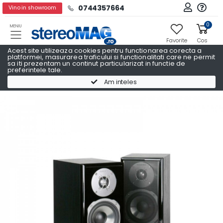
0744357664
Vino in showroom
0
MENIU
Favorite
Cos
Acest site utilizeaza cookies pentru functionarea corecta a
platformei, masurarea traficului si functionalitati care ne permit
sa iti prezentam un continut particularizat in functie de
preferintele tale.
Boxe raft
Boxe raft QUADRAL
Am inteles