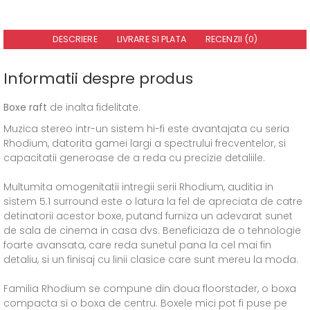
DESCRIERE
LIVRARE SI PLATA
RECENZII (0)
Informatii despre produs
Boxe raft
de inalta fidelitate.
Muzica stereo intr-un sistem hi-fi este avantajata cu seria
Rhodium, datorita gamei largi a spectrului frecventelor, si
capacitatii generoase de a reda cu precizie detaliile.
Multumita omogenitatii intregii serii Rhodium, auditia in
sistem 5.1 surround este o latura la fel de apreciata de catre
detinatorii acestor boxe, putand furniza un adevarat sunet
de sala de cinema in casa dvs. Beneficiaza de o tehnologie
foarte avansata, care reda sunetul pana la cel mai fin
detaliu, si un finisaj cu linii clasice care sunt mereu la moda.
Familia Rhodium se compune din doua floorstader, o boxa
compacta si o boxa de centru. Boxele mici pot fi puse pe