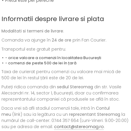
Pretul este per pereche
Informatii despre livrare si plata
Modalitati si termeni de livrare
:
Comanda va ajunge în
24 de ore
prin Fan Courier.
Transportul este gratuit pentru:
- orice valoare a comenzii în localitatea București
- comenzi de peste 500 de lei în țară
Taxa de curierat pentru comenzi cu valoare mai mică de
500 de lei în restul țării este de 20 de lei.
Puteți ridica comanda din
sediul
Stereomag
din str. Vasile
Alecsandri nr. 14, sector 1, București, doar cu confirmarea
reprezentantului companiei că produsele se află în stoc.
Daca vrei să afli stadiul comenzii tale, intră în
Contul
meu
(link) sau ia legătura cu un
reprezentant Stereomag
la
numărul de call-center: 0744 357 664 (Luni-Vineri: 9.00-20.00)
sau pe adresa de email:
contact@stereomag.ro
.