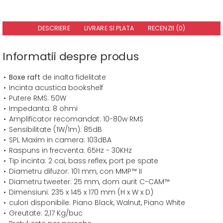
DESCRIERE
LIVRARE SI PLATA
RECENZII (0)
Informatii despre produs
Boxe raft
de inalta fidelitate
Incinta acustica bookshelf
Putere RMS: 50W
Impedanta: 8 ohmi
Amplificator recomandat: 10-80w RMS
Sensibilitate (1W/1m): 85dB
SPL Maxim in camera: 103dBA
Raspuns in frecventa: 65Hz - 30KHz
Tip incinta: 2 cai, bass reflex, port pe spate
Diametru difuzor: 101 mm, con MMP™ II
Diametru tweeter: 25 mm, dom aurit C-CAM™
Dimensiuni: 235 x 145 x 170 mm (H x W x D)
culori disponibile: Piano Black, Walnut, Piano White
Greutate: 2,17 Kg/buc