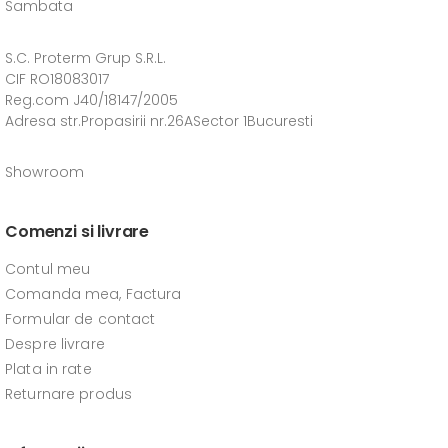
Sambata
S.C. Proterm Grup S.R.L.
CIF RO18083017
Reg.com J40/18147/2005
Adresa str.Propasirii nr.26ASector 1Bucuresti
Showroom
Comenzi si livrare
Contul meu
Comanda mea, Factura
Formular de contact
Despre livrare
Plata in rate
Returnare produs