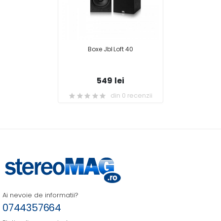
Boxe Jbl Loft 40
549 lei
din 0 recenzii
Ai nevoie de informatii?
0744357664