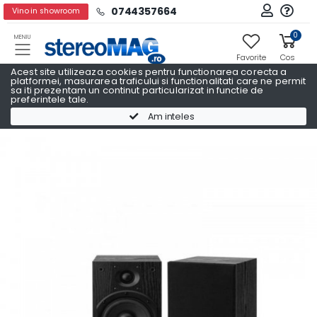
0744357664
Vino in showroom
0
MENIU
Favorite
Cos
Acest site utilizeaza cookies pentru functionarea corecta a
platformei, masurarea traficului si functionalitati care ne permit
sa iti prezentam un continut particularizat in functie de
preferintele tale.
Boxe raft
Boxe raft JBL
Am inteles