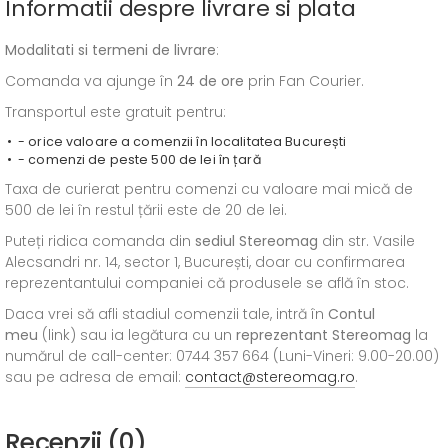
Informatii despre livrare si plata
Modalitati si termeni de livrare
:
Comanda va ajunge în
24 de ore
prin Fan Courier.
Transportul este gratuit pentru:
- orice valoare a comenzii în localitatea București
- comenzi de peste 500 de lei în țară
Taxa de curierat pentru comenzi cu valoare mai mică de
500 de lei în restul țării este de 20 de lei.
Puteți ridica comanda din
sediul
Stereomag
din str. Vasile
Alecsandri nr. 14, sector 1, București, doar cu confirmarea
reprezentantului companiei că produsele se află în stoc.
Daca vrei să afli stadiul comenzii tale, intră în
Contul
meu
(link) sau ia legătura cu un
reprezentant Stereomag
la
numărul de call-center: 0744 357 664 (Luni-Vineri: 9.00-20.00)
sau pe adresa de email:
contact@stereomag.ro
.
Recenzii (0)