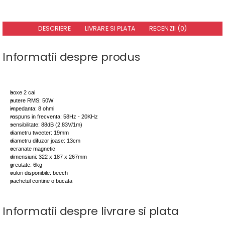
DESCRIERE
LIVRARE SI PLATA
RECENZII (0)
Informatii despre produs
boxe 2 cai
putere RMS: 50W
impedanta: 8 ohmi
raspuns in frecventa: 58Hz - 20KHz
sensibilitate: 88dB (2,83V/1m)
diametru tweeter: 19mm
diametru difuzor joase: 13cm
ecranate magnetic
dimensiuni: 322 x 187 x 267mm
greutate: 6kg
culori disponibile: beech
pachetul contine o bucata
Informatii despre livrare si plata