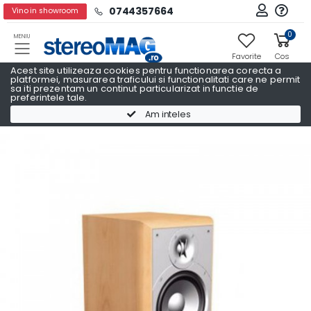
0744357664
Vino in showroom
0
MENIU
Favorite
Cos
Acest site utilizeaza cookies pentru functionarea corecta a
platformei, masurarea traficului si functionalitati care ne permit
sa iti prezentam un continut particularizat in functie de
preferintele tale.
Boxe raft
Boxe raft INFINITY
Am inteles