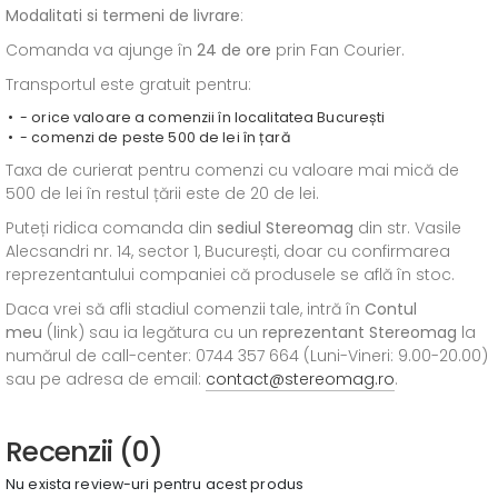
Modalitati si termeni de livrare
:
Comanda va ajunge în
24 de ore
prin Fan Courier.
Transportul este gratuit pentru:
- orice valoare a comenzii în localitatea București
- comenzi de peste 500 de lei în țară
Taxa de curierat pentru comenzi cu valoare mai mică de
500 de lei în restul țării este de 20 de lei.
Puteți ridica comanda din
sediul
Stereomag
din str. Vasile
Alecsandri nr. 14, sector 1, București, doar cu confirmarea
reprezentantului companiei că produsele se află în stoc.
Daca vrei să afli stadiul comenzii tale, intră în
Contul
meu
(link) sau ia legătura cu un
reprezentant Stereomag
la
numărul de call-center: 0744 357 664 (Luni-Vineri: 9.00-20.00)
sau pe adresa de email:
contact@stereomag.ro
.
Recenzii (0)
Nu exista review-uri pentru acest produs