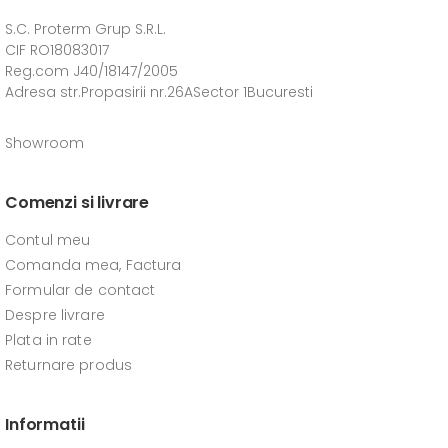
S.C. Proterm Grup S.R.L.
CIF RO18083017
Reg.com J40/18147/2005
Adresa str.Propasirii nr.26ASector 1Bucuresti
Showroom
Comenzi si livrare
Contul meu
Comanda mea, Factura
Formular de contact
Despre livrare
Plata in rate
Returnare produs
Informatii