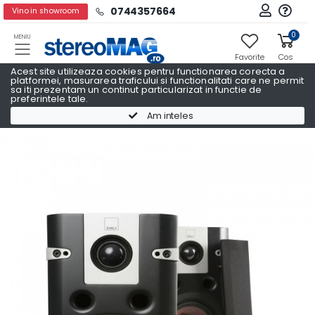
0744357664
Vino in showroom
0
MENIU
Favorite
Cos
Acest site utilizeaza cookies pentru functionarea corecta a
platformei, masurarea traficului si functionalitati care ne permit
sa iti prezentam un continut particularizat in functie de
preferintele tale.
Boxe raft
Boxe raft DALI
Am inteles