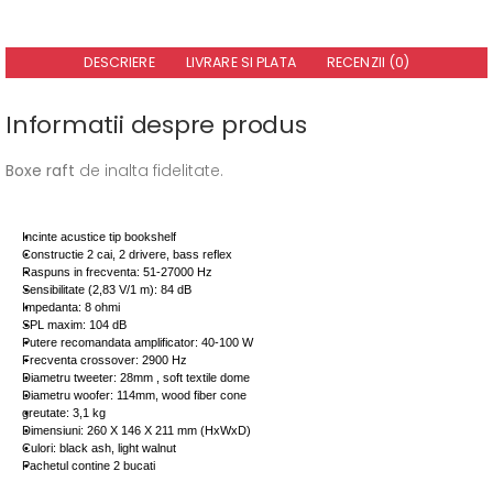
DESCRIERE
LIVRARE SI PLATA
RECENZII (0)
Informatii despre produs
Boxe raft
de inalta fidelitate.
Incinte acustice tip bookshelf
Constructie 2 cai, 2 drivere, bass reflex
Raspuns in frecventa: 51-27000 Hz
Sensibilitate (2,83 V/1 m): 84 dB
Impedanta: 8 ohmi
SPL maxim: 104 dB
Putere recomandata amplificator: 40-100 W
Frecventa crossover: 2900 Hz
Diametru tweeter: 28mm , soft textile dome
Diametru woofer: 114mm, wood fiber cone
greutate: 3,1 kg
Dimensiuni: 260 X 146 X 211 mm (HxWxD)
Culori: black ash, light walnut
Pachetul contine 2 bucati