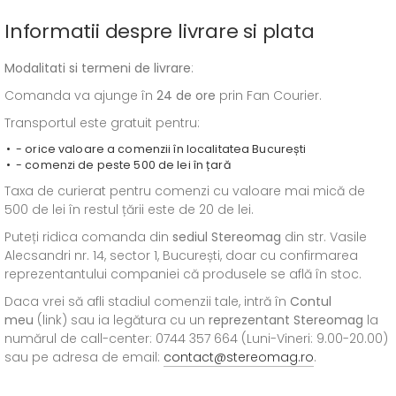
Informatii despre livrare si plata
Modalitati si termeni de livrare
:
Comanda va ajunge în
24 de ore
prin Fan Courier.
Transportul este gratuit pentru:
- orice valoare a comenzii în localitatea București
- comenzi de peste 500 de lei în țară
Taxa de curierat pentru comenzi cu valoare mai mică de
500 de lei în restul țării este de 20 de lei.
Puteți ridica comanda din
sediul
Stereomag
din str. Vasile
Alecsandri nr. 14, sector 1, București, doar cu confirmarea
reprezentantului companiei că produsele se află în stoc.
Daca vrei să afli stadiul comenzii tale, intră în
Contul
meu
(link) sau ia legătura cu un
reprezentant Stereomag
la
numărul de call-center: 0744 357 664 (Luni-Vineri: 9.00-20.00)
sau pe adresa de email:
contact@stereomag.ro
.