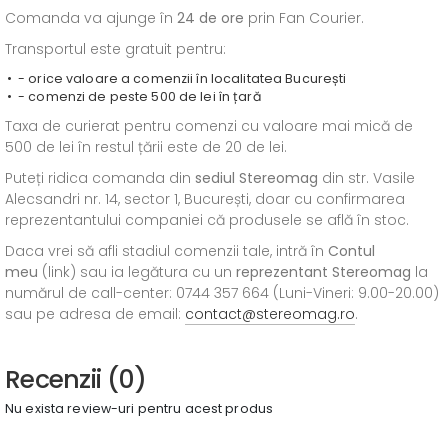
Comanda va ajunge în
24 de ore
prin Fan Courier.
Transportul este gratuit pentru:
- orice valoare a comenzii în localitatea București
- comenzi de peste 500 de lei în țară
Taxa de curierat pentru comenzi cu valoare mai mică de
500 de lei în restul țării este de 20 de lei.
Puteți ridica comanda din
sediul
Stereomag
din str. Vasile
Alecsandri nr. 14, sector 1, București, doar cu confirmarea
reprezentantului companiei că produsele se află în stoc.
Daca vrei să afli stadiul comenzii tale, intră în
Contul
meu
(link) sau ia legătura cu un
reprezentant Stereomag
la
numărul de call-center: 0744 357 664 (Luni-Vineri: 9.00-20.00)
sau pe adresa de email:
contact@stereomag.ro
.
Recenzii (0)
Nu exista review-uri pentru acest produs