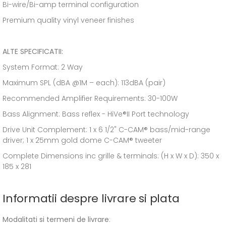
Bi-wire/Bi-amp terminal configuration
Premium quality vinyl veneer finishes
ALTE SPECIFICATII:
System Format: 2 Way
Maximum SPL (dBA @1M – each): 113dBA (pair)
Recommended Amplifier Requirements: 30-100W
Bass Alignment: Bass reflex - HiVe®II Port technology
Drive Unit Complement: 1 x 6 1/2" C-CAM® bass/mid-range
driver; 1 x 25mm gold dome C-CAM® tweeter
Complete Dimensions inc grille & terminals: (H x W x D): 350 x
185 x 281
Informatii despre livrare si plata
Modalitati si termeni de livrare
: