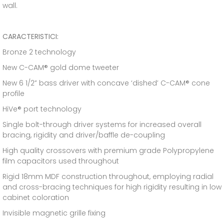
wall.
CARACTERISTICI:
Bronze 2 technology
New C-CAM® gold dome tweeter
New 6 1/2” bass driver with concave ‘dished’ C-CAM® cone
profile
HiVe® port technology
Single bolt-through driver systems for increased overall
bracing, rigidity and driver/baffle de-coupling
High quality crossovers with premium grade Polypropylene
film capacitors used throughout
Rigid 18mm MDF construction throughout, employing radial
and cross-bracing techniques for high rigidity resulting in low
cabinet coloration
Invisible magnetic grille fixing