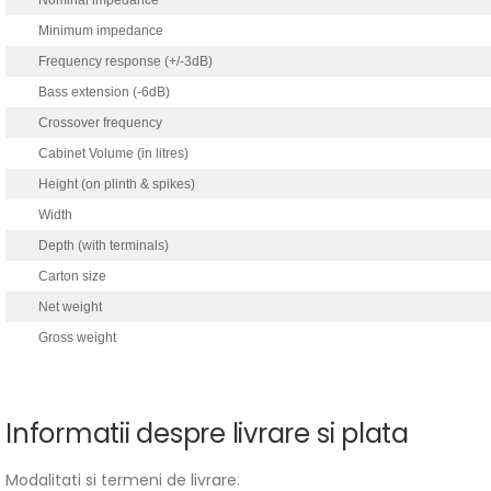
Nominal impedance
Minimum impedance
Frequency response (+/-3dB)
Bass extension (-6dB)
Crossover frequency
Cabinet Volume (in litres)
Height (on plinth & spikes)
Width
Depth (with terminals)
Carton size
Net weight
Gross weight
Informatii despre livrare si plata
Modalitati si termeni de livrare
: