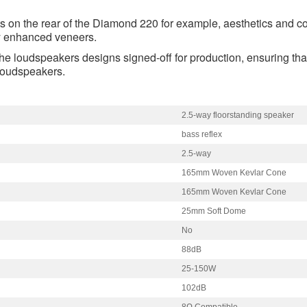
ts on the rear of the Diamond 220 for example, aesthetics and
ly enhanced veneers.
the loudspeakers designs signed-off for production, ensuring tha
Loudspeakers.
2.5-way floorstanding speaker
bass reflex
2.5-way
165mm Woven Kevlar Cone
165mm Woven Kevlar Cone
25mm Soft Dome
No
88dB
25-150W
102dB