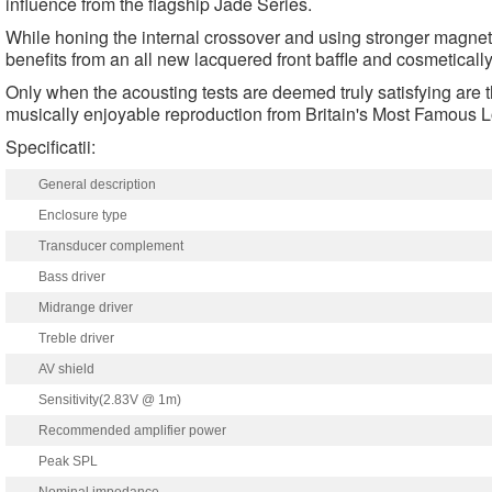
influence from the flagship Jade Series.
While honing the internal crossover and using stronger magne
benefits from an all new lacquered front baffle and cosmetical
Only when the acousting tests are deemed truly satisfying are 
musically enjoyable reproduction from Britain's Most Famous 
Specificatii:
General description
Enclosure type
Transducer complement
Bass driver
Midrange driver
Treble driver
AV shield
Sensitivity(2.83V @ 1m)
Recommended amplifier power
Peak SPL