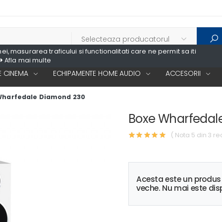
, masurarea traficului si functionalitati care ne permit sa iti
Afla mai multe
 CINEMA
ECHIPAMENTE HOME AUDIO
ACCESORII
Wharfedale Diamond 230
Boxe Wharfedal
( Nota 5 din 3 re
Acesta este un produ
veche. Nu mai este disp