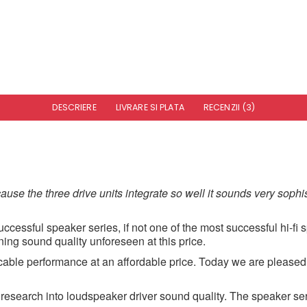
DESCRIERE
LIVRARE SI PLATA
RECENZII (3)
ause the three drive units integrate so well it sounds very sophi
essful speaker series, if not one of the most successful hi-fi sp
ng sound quality unforeseen at this price.
e performance at an affordable price. Today we are pleased to
g research into loudspeaker driver sound quality. The speaker 