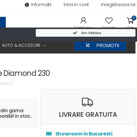
Informatii
Intra in cont
Inregistreaza-te
0
Contul meu
Favorite
Cos
Am inteles
AUTO & ACCESORII
PROMOTII
e Diamond 230
cenzii )
s din gama
LIVRARE GRATUITA
onibil in stoc.
Showroom in Bucuresti