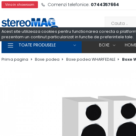
Comenzi telefonice:
0744357664
Vino in showroom
Acest site utilizeaza cookies pentru functionarea corecta a platformei
prezentam un continut particularizat in functie de preferintele tale.
TOATE PRODUSELE
BOXE
HOME
Prima pagina
Boxe podea
Boxe podea WHARFEDALE
Boxe 