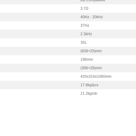
8Ω Compatible
3.7Ω
40Hz - 20kHz
37Hz
2.3kHz
35L
(938+25)mm
196mm
(306+28)mm
420x310x1060mm
17.8kg/pcs
21.2kg/ctn