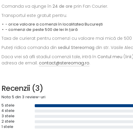
Comanda va ajunge în
24 de ore
prin Fan Courier.
Transportul este gratuit pentru:
- orice valoare a comenzii în localitatea București
- comenzi de peste 500 de lei în țară
Taxa de curierat pentru comenzi cu valoare mai mică de 500 de l
Puteți ridica comanda din
sediul
Stereomag
din str. Vasile Al
Daca vrei să afli stadiul comenzii tale, intră în
Contul meu
(link
adresa de email:
contact@stereomag.ro
.
Recenzii (3)
Nota 5 din 3 review-uri
5 stele
4 stele
3 stele
2 stele
1 stele