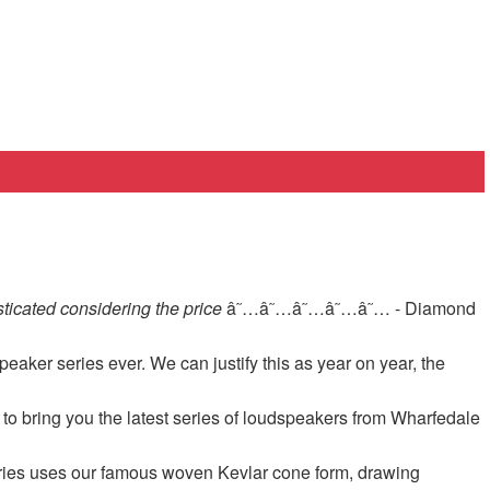
sticated considering the price
â˜…â˜…â˜…â˜…â˜… - Diamond
eaker series ever. We can justify this as year on year, the
 bring you the latest series of loudspeakers from Wharfedale
series uses our famous woven Kevlar cone form, drawing