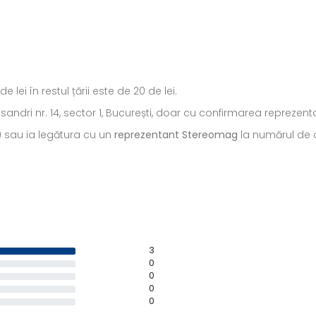
ei în restul țării este de 20 de lei.
ecsandri nr. 14, sector 1, București, doar cu confirmarea repreze
) sau ia legătura cu un
reprezentant Stereomag
la numărul de c
3
0
0
0
0