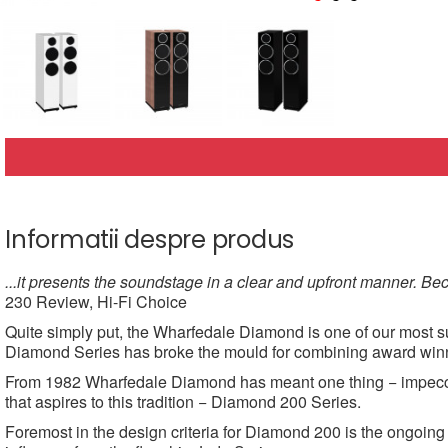
Informatii despre produs
...it presents the soundstage in a clear and upfront manner. Bec
230 Review, Hi-Fi Choice
Quite simply put, the Wharfedale Diamond is one of our most succ
Diamond Series has broke the mould for combining award winni
From 1982 Wharfedale Diamond has meant one thing − impeccabl
that aspires to this tradition − Diamond 200 Series.
Foremost in the design criteria for Diamond 200 is the ongoin