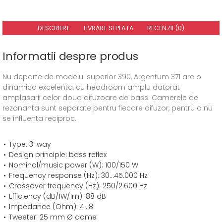
DESCRIERE
LIVRARE SI PLATA
RECENZII (0)
Informatii despre produs
Nu departe de modelul superior 390, Argentum 371 are o
dinamica excelenta, cu headroom amplu datorat
amplasarii celor doua difuzoare de bass. Camerele de
rezonanta sunt separate pentru fiecare difuzor, pentru a nu
se influenta reciproc.
Type: 3-way
Design principle: bass reflex
Nominal/music power (W): 100/150 W
Frequency response (Hz): 30...45.000 Hz
Crossover frequency (Hz): 250/2.600 Hz
Efficiency (dB/1W/1m): 88 dB
Impedance (Ohm): 4...8
Tweeter: 25 mm Ø dome