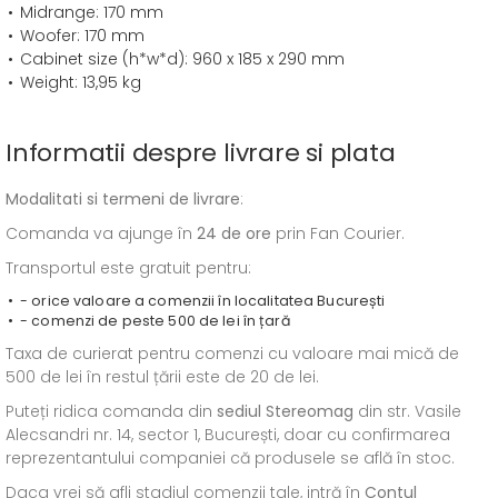
Midrange: 170 mm
Woofer: 170 mm
Cabinet size (h*w*d): 960 x 185 x 290 mm
Weight: 13,95 kg
Informatii despre livrare si plata
Modalitati si termeni de livrare
:
Comanda va ajunge în
24 de ore
prin Fan Courier.
Transportul este gratuit pentru:
- orice valoare a comenzii în localitatea București
- comenzi de peste 500 de lei în țară
Taxa de curierat pentru comenzi cu valoare mai mică de
500 de lei în restul țării este de 20 de lei.
Puteți ridica comanda din
sediul
Stereomag
din str. Vasile
Alecsandri nr. 14, sector 1, București, doar cu confirmarea
reprezentantului companiei că produsele se află în stoc.
Daca vrei să afli stadiul comenzii tale, intră în
Contul