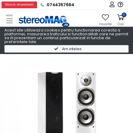
0744357664
Vino in showroom
0
MENIU
Favorite
Cos
Acest site utilizeaza cookies pentru functionarea corecta a
platformei, masurarea traficului si functionalitati care ne permit
sa iti prezentam un continut particularizat in functie de
preferintele tale.
Boxe podea
Boxe podea QUADRAL
Am inteles