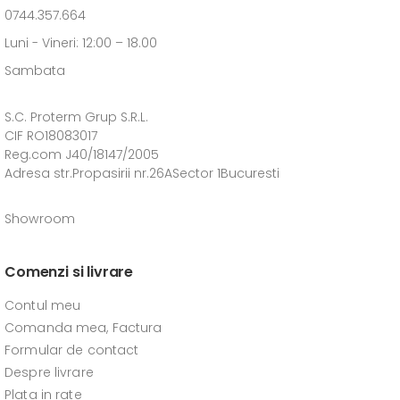
0744.357.664
Luni - Vineri: 12:00 – 18.00
Sambata
S.C. Proterm Grup S.R.L.
CIF RO18083017
Reg.com J40/18147/2005
Adresa str.Propasirii nr.26ASector 1Bucuresti
Showroom
Comenzi si livrare
Contul meu
Comanda mea, Factura
Formular de contact
Despre livrare
Plata in rate