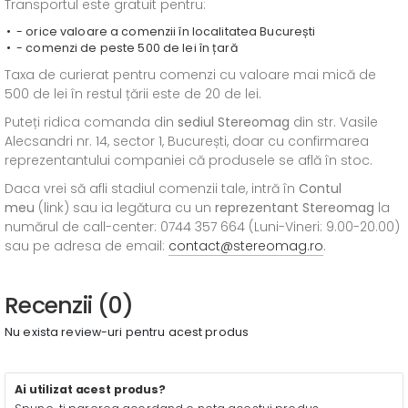
Transportul este gratuit pentru:
- orice valoare a comenzii în localitatea București
- comenzi de peste 500 de lei în țară
Taxa de curierat pentru comenzi cu valoare mai mică de
500 de lei în restul țării este de 20 de lei.
Puteți ridica comanda din
sediul
Stereomag
din str. Vasile
Alecsandri nr. 14, sector 1, București, doar cu confirmarea
reprezentantului companiei că produsele se află în stoc.
Daca vrei să afli stadiul comenzii tale, intră în
Contul
meu
(link) sau ia legătura cu un
reprezentant Stereomag
la
numărul de call-center: 0744 357 664 (Luni-Vineri: 9.00-20.00)
sau pe adresa de email:
contact@stereomag.ro
.
Recenzii (0)
Nu exista review-uri pentru acest produs
Ai utilizat acest produs?