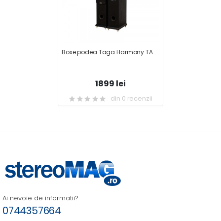
Boxe podea Taga Harmony TAV-906F
1899 lei
din 0 recenzii
Ai nevoie de informatii?
0744357664