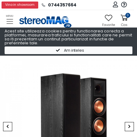
0744357664
Vino in showroom
0
MENIU
Favorite
Cos
Acest site utilizeaza cookies pentru functionarea corecta a
platformei, masurarea traficului si functionalitati care ne permit
sa iti prezentam un continut particularizat in functie de
preferintele tale.
Boxe podea
Boxe podea KLIPSCH
Am inteles