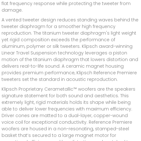
flat frequency response while protecting the tweeter from
damage.
A vented tweeter design reduces standing waves behind the
tweeter diaphragm for a smoother high frequency
reproduction. The titanium tweeter diaphragm's light weight
yet rigid composition exceeds the performance of
aluminum, polymer or silk tweeters. Klipsch award-winning
Linear Travel Suspension technology leverages a piston
motion of the titanium diaphragm that lowers distortion and
delivers real-to-life sound. A ceramic magnet housing
provides premium performance, Klipsch Reference Premiere
tweeters set the standard in acoustic reproduction.
Klipsch Proprietary Cerametallic™ woofers are the speakers
signature statement for both sound and aesthetics. This
extremely light, rigid materials holds its shape while being
able to deliver lower frequencies with maximum efficiency.
Driver cones are matted to a dual-layer, copper-wound
voice coil for exceptional conductivity. Reference Premiere
woofers are housed in a non-resonating, stamped-steel
basket that’s secured to a large magnet motor for