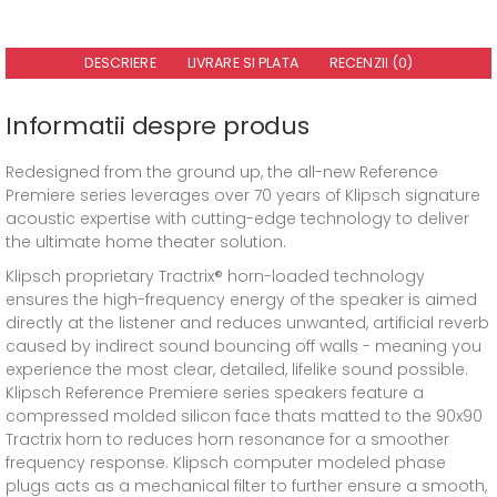
DESCRIERE
LIVRARE SI PLATA
RECENZII (0)
Informatii despre produs
Redesigned from the ground up, the all-new Reference
Premiere series leverages over 70 years of Klipsch signature
acoustic expertise with cutting-edge technology to deliver
the ultimate home theater solution.
Klipsch proprietary Tractrix® horn-loaded technology
ensures the high-frequency energy of the speaker is aimed
directly at the listener and reduces unwanted, artificial reverb
caused by indirect sound bouncing off walls - meaning you
experience the most clear, detailed, lifelike sound possible.
Klipsch Reference Premiere series speakers feature a
compressed molded silicon face thats matted to the 90x90
Tractrix horn to reduces horn resonance for a smoother
frequency response. Klipsch computer modeled phase
plugs acts as a mechanical filter to further ensure a smooth,