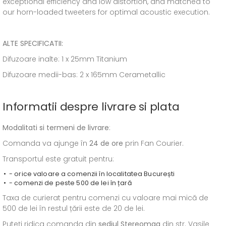
exceptional efficiency and low distortion, and matched to
our horn-loaded tweeters for optimal acoustic execution.
ALTE SPECIFICATII:
Difuzoare inalte: 1 x 25mm Titanium
Difuzoare medii-bas: 2 x 165mm Cerametallic
Informatii despre livrare si plata
Modalitati si termeni de livrare
:
Comanda va ajunge în
24 de ore
prin Fan Courier.
Transportul este gratuit pentru:
- orice valoare a comenzii în localitatea București
- comenzi de peste 500 de lei în țară
Taxa de curierat pentru comenzi cu valoare mai mică de
500 de lei în restul țării este de 20 de lei.
Puteți ridica comanda din
sediul
Stereomag
din str. Vasile