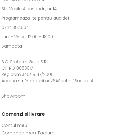
Str. Vasile Alecsandri, nr 14
Programeaza-te pentru auditie!
0744.357.664
Luni - Vineri: 12:00 – 18.00
Sambata
S.C. Proterm Grup S.R.L.
CIF RO18083017
Reg.com J40/18147/2005
Adresa str.Propasirii nr.26ASector 1Bucuresti
Showroom
Comenzi si livrare
Contul meu
Comanda mea, Factura