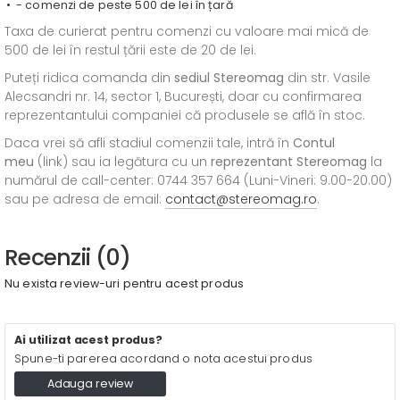
- comenzi de peste 500 de lei în țară
Taxa de curierat pentru comenzi cu valoare mai mică de
500 de lei în restul țării este de 20 de lei.
Puteți ridica comanda din
sediul
Stereomag
din str. Vasile
Alecsandri nr. 14, sector 1, București, doar cu confirmarea
reprezentantului companiei că produsele se află în stoc.
Daca vrei să afli stadiul comenzii tale, intră în
Contul
meu
(link) sau ia legătura cu un
reprezentant Stereomag
la
numărul de call-center: 0744 357 664 (Luni-Vineri: 9.00-20.00)
sau pe adresa de email:
contact@stereomag.ro
.
Recenzii (0)
Nu exista review-uri pentru acest produs
Ai utilizat acest produs?
Spune-ti parerea acordand o nota acestui produs
Adauga review