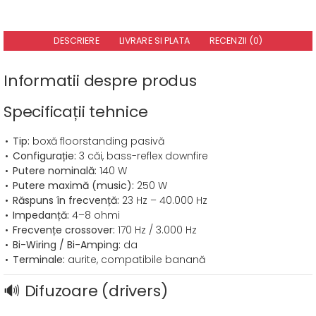
DESCRIERE
LIVRARE SI PLATA
RECENZII (0)
Informatii despre produs
Specificații tehnice
Tip:
boxă floorstanding pasivă
Configurație:
3 căi, bass-reflex downfire
Putere nominală:
140 W
Putere maximă (music):
250 W
Răspuns în frecvență:
23 Hz – 40.000 Hz
Impedanță:
4–8 ohmi
Frecvențe crossover:
170 Hz / 3.000 Hz
Bi-Wiring / Bi-Amping:
da
Terminale:
aurite, compatibile banană
🔊 Difuzoare (drivers)