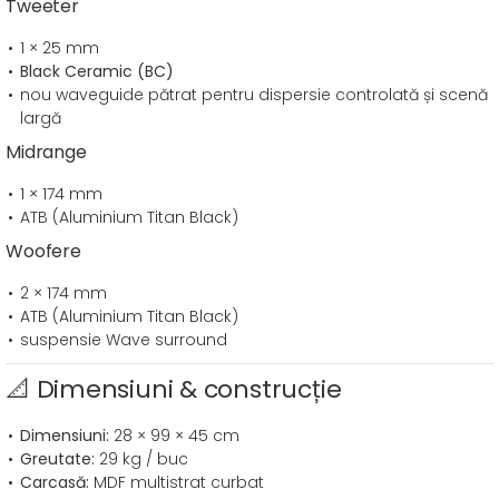
Tweeter
1 × 25 mm
Black Ceramic (BC)
nou waveguide pătrat pentru dispersie controlată și scenă
largă
Midrange
1 × 174 mm
ATB (Aluminium Titan Black)
Woofere
2 × 174 mm
ATB (Aluminium Titan Black)
suspensie Wave surround
📐 Dimensiuni & construcție
Dimensiuni:
28 × 99 × 45 cm
Greutate:
29 kg / buc
Carcasă:
MDF multistrat curbat