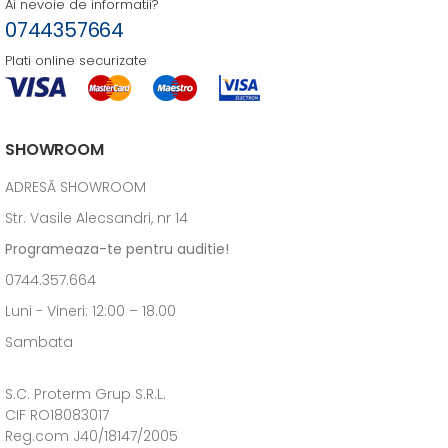
Ai nevoie de informatii?
0744357664
Plati online securizate
SHOWROOM
ADRESĂ SHOWROOM
Str. Vasile Alecsandri, nr 14
Programeaza-te pentru auditie!
0744.357.664
Luni - Vineri: 12:00 – 18.00
Sambata
S.C. Proterm Grup S.R.L.
CIF RO18083017
Reg.com J40/18147/2005