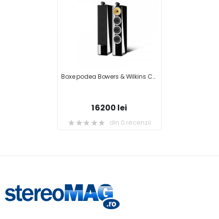
Boxe podea Bowers & Wilkins CM 10 S2
16200 lei
din 0 recenzii