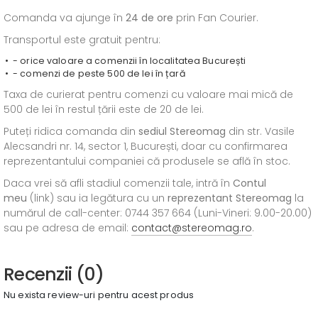
Comanda va ajunge în
24 de ore
prin Fan Courier.
Transportul este gratuit pentru:
- orice valoare a comenzii în localitatea București
- comenzi de peste 500 de lei în țară
Taxa de curierat pentru comenzi cu valoare mai mică de
500 de lei în restul țării este de 20 de lei.
Puteți ridica comanda din
sediul
Stereomag
din str. Vasile
Alecsandri nr. 14, sector 1, București, doar cu confirmarea
reprezentantului companiei că produsele se află în stoc.
Daca vrei să afli stadiul comenzii tale, intră în
Contul
meu
(link) sau ia legătura cu un
reprezentant Stereomag
la
numărul de call-center: 0744 357 664 (Luni-Vineri: 9.00-20.00)
sau pe adresa de email:
contact@stereomag.ro
.
Recenzii (0)
Nu exista review-uri pentru acest produs