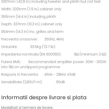
1087mm (42.8 in) including tweeter and plinth but not feet
Width: 200mm (7.9 in) cabinet only
366mm (14.4 in) including plinth
Depth: 337mm (13.3 in) cabinet only
364mm (14.3 in) inc. grilles and term
Frecventa crossover: 350Hz, 4kHz
Greutate: 33.5kg (73.7 lb)
Impedanta nominala (EN 600065): 8Ω (minimum 3.1Ω)
Putere RMS: Recommended amplifier power: 30W - 300W
into 8Ω on unclipped programme
Raspuns in frecventa: 45Hz - 28kHz ±3dB
Sensibilitate (2,83V/1 m): 90dB
Informatii despre livrare si plata
Modalitati si termeni de livrare
: