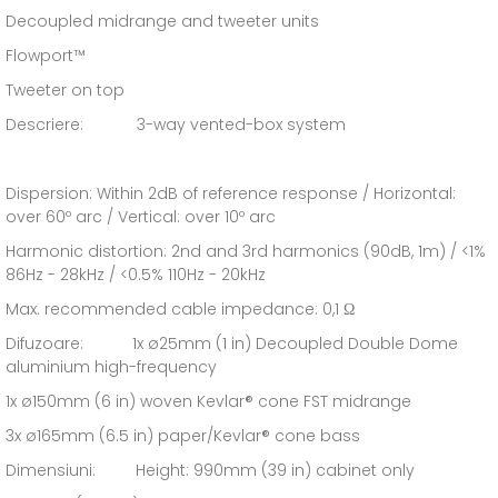
Decoupled midrange and tweeter units
Flowport™
Tweeter on top
Descriere: 3-way vented-box system
Dispersion: Within 2dB of reference response / Horizontal:
over 60º arc / Vertical: over 10º arc
Harmonic distortion: 2nd and 3rd harmonics (90dB, 1m) / <1%
86Hz - 28kHz / <0.5% 110Hz - 20kHz
Max. recommended cable impedance: 0,1 Ω
Difuzoare: 1x ø25mm (1 in) Decoupled Double Dome
aluminium high-frequency
1x ø150mm (6 in) woven Kevlar® cone FST midrange
3x ø165mm (6.5 in) paper/Kevlar® cone bass
Dimensiuni: Height: 990mm (39 in) cabinet only