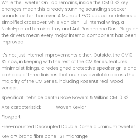
While the Tweeter On Top remains, inside the CM10 S2 key
changes mean this already stunning sounding speaker
sounds better than ever. A Mundorf EVO capacitor delivers a
simplified crossover, while Van den Hul internal wiring, a
Nickel-plated terminal tray and Anti Resonance Dust Plugs on
the drivers mean every major internal component has been
improved.
It's not just internal improvements either. Outside, the CM10
S2 now, in keeping with the rest of the CM Series, features
minimalist fixings, a redesigned protective speaker grille and
a choice of three finishes that are now available across the
majority of the CM Series, including Rosenut real-wood
veneer.
Specificatii tehnice pentru Boxe Bowers & Wilkins CM 10 S2
Alte caracteristici: Woven Kevlar
Flowport
Free-mounted Decoupled Double Dome aluminium tweeter
Kevlar® brand fibre cone FST midrange