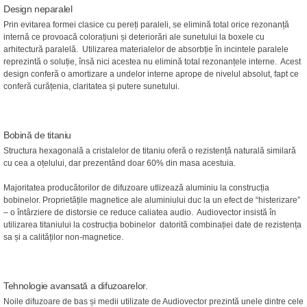
Design neparalel
Prin evitarea formei clasice cu pereți paraleli, se elimină total orice rezonanță
internă ce provoacă colorațiuni și deteriorări ale sunetului la boxele cu
arhitectură paralelă. Utilizarea materialelor de absorbție în incintele paralele
reprezintă o soluție, însă nici acestea nu elimină total rezonanțele interne. Acest
design conferă o amortizare a undelor interne aprope de nivelul absolut, fapt ce
conferă curățenia, claritatea și putere sunetului.
Bobină de titaniu
Structura hexagonală a cristalelor de titaniu oferă o rezistență naturală similară
cu cea a oțelului, dar prezentând doar 60% din masa acestuia.
Majoritatea producătorilor de difuzoare utlizează aluminiu la construcția
bobinelor. Proprietățile magnetice ale aluminiului duc la un efect de “histerizare”
– o întârziere de distorsie ce reduce caliatea audio. Audiovector insistă în
utilizarea titaniului la costrucția bobinelor datorită combinației date de rezistența
sa și a calităților non-magnetice.
Tehnologie avansată a difuzoarelor.
Noile difuzoare de bas și medii utilizate de Audiovector prezintă unele dintre cele