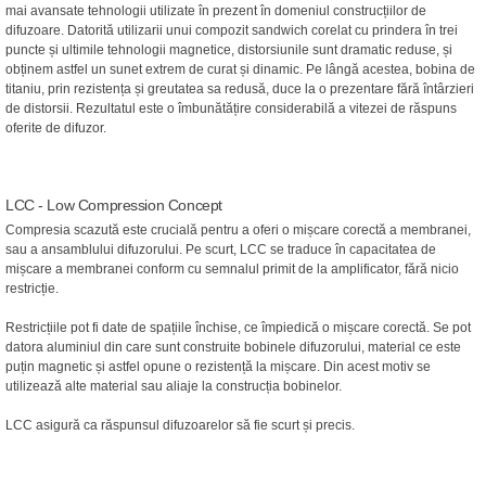
mai avansate tehnologii utilizate în prezent în domeniul construcțiilor de
difuzoare. Datorită utilizarii unui compozit sandwich corelat cu prindera în trei
puncte și ultimile tehnologii magnetice, distorsiunile sunt dramatic reduse, și
obținem astfel un sunet extrem de curat și dinamic. Pe lângă acestea, bobina de
titaniu, prin rezistența și greutatea sa redusă, duce la o prezentare fără întârzieri
de distorsii. Rezultatul este o îmbunătățire considerabilă a vitezei de răspuns
oferite de difuzor.
LCC - Low Compression Concept
Compresia scazută este crucială pentru a oferi o mișcare corectă a membranei,
sau a ansamblului difuzorului. Pe scurt, LCC se traduce în capacitatea de
mișcare a membranei conform cu semnalul primit de la amplificator, fără nicio
restricție.
Restricțiile pot fi date de spațiile închise, ce împiedică o mișcare corectă. Se pot
datora aluminiul din care sunt construite bobinele difuzorului, material ce este
puțin magnetic și astfel opune o rezistență la mișcare. Din acest motiv se
utilizează alte material sau aliaje la construcția bobinelor.
LCC asigură ca răspunsul difuzoarelor să fie scurt și precis.