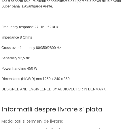
Acest serviciu asigură clienților posibilitatea de upgrade a boxei de la nivelul
Super până la Avantgarde Arette.
Frequency response 27 Hz – 52 kHz
Impedance 8 Ohms
Cross-over frequency 80/350/2800 Hz
Sensitivity 92,5 dB
Power handling 450 W
Dimensions (HxWxD) mm 1250 x 240 x 360
DESIGNED AND ENGINEERED BY AUDIOVECTOR IN DENMARK
Informatii despre livrare si plata
Modalitati si termeni de livrare
: