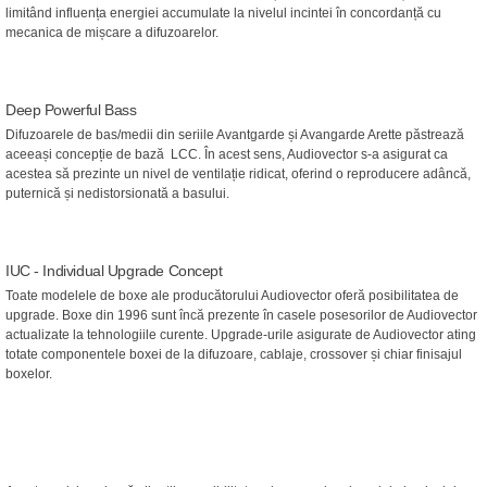
limitând influența energiei accumulate la nivelul incintei în concordanță cu
mecanica de mișcare a difuzoarelor.
Deep Powerful Bass
Difuzoarele de bas/medii din seriile Avantgarde și Avangarde Arette păstrează
aceeași concepție de bază LCC. În acest sens, Audiovector s-a asigurat ca
acestea să prezinte un nivel de ventilație ridicat, oferind o reproducere adâncă,
puternică și nedistorsionată a basului.
IUC - Individual Upgrade Concept
Toate modelele de boxe ale producătorului Audiovector oferă posibilitatea de
upgrade. Boxe din 1996 sunt încă prezente în casele posesorilor de Audiovector
actualizate la tehnologiile curente. Upgrade-urile asigurate de Audiovector ating
totate componentele boxei de la difuzoare, cablaje, crossover și chiar finisajul
boxelor.