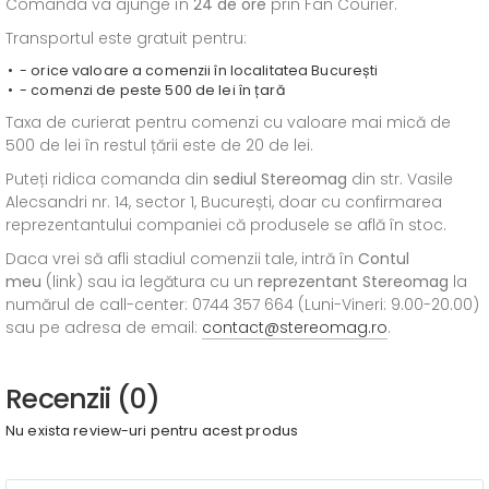
Comanda va ajunge în
24 de ore
prin Fan Courier.
Transportul este gratuit pentru:
- orice valoare a comenzii în localitatea București
- comenzi de peste 500 de lei în țară
Taxa de curierat pentru comenzi cu valoare mai mică de
500 de lei în restul țării este de 20 de lei.
Puteți ridica comanda din
sediul
Stereomag
din str. Vasile
Alecsandri nr. 14, sector 1, București, doar cu confirmarea
reprezentantului companiei că produsele se află în stoc.
Daca vrei să afli stadiul comenzii tale, intră în
Contul
meu
(link) sau ia legătura cu un
reprezentant Stereomag
la
numărul de call-center: 0744 357 664 (Luni-Vineri: 9.00-20.00)
sau pe adresa de email:
contact@stereomag.ro
.
Recenzii (0)
Nu exista review-uri pentru acest produs