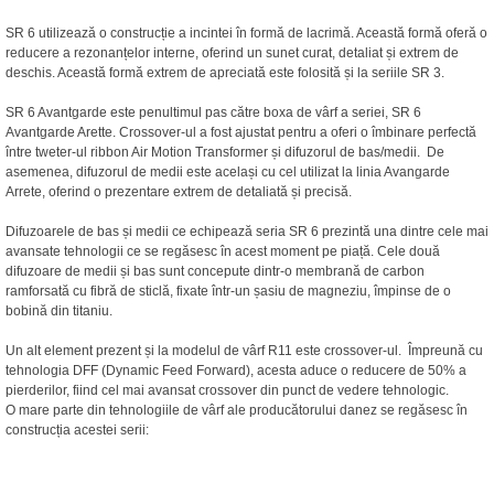
SR 6 utilizează o construcție a incintei în formă de lacrimă. Această formă oferă o
reducere a rezonanțelor interne, oferind un sunet curat, detaliat și extrem de
deschis. Această formă extrem de apreciată este folosită și la seriile SR 3.
SR 6 Avantgarde este penultimul pas către boxa de vârf a seriei, SR 6
Avantgarde Arette. Crossover-ul a fost ajustat pentru a oferi o îmbinare perfectă
între tweter-ul ribbon Air Motion Transformer și difuzorul de bas/medii. De
asemenea, difuzorul de medii este același cu cel utilizat la linia Avangarde
Arrete, oferind o prezentare extrem de detaliată și precisă.
Difuzoarele de bas și medii ce echipează seria SR 6 prezintă una dintre cele mai
avansate tehnologii ce se regăsesc în acest moment pe piață. Cele două
difuzoare de medii și bas sunt concepute dintr-o membrană de carbon
ramforsată cu fibră de sticlă, fixate într-un șasiu de magneziu, împinse de o
bobină din titaniu.
Un alt element prezent și la modelul de vârf R11 este crossover-ul. Împreună cu
tehnologia DFF (Dynamic Feed Forward), acesta aduce o reducere de 50% a
pierderilor, fiind cel mai avansat crossover din punct de vedere tehnologic.
O mare parte din tehnologiile de vârf ale producătorului danez se regăsesc în
construcția acestei serii: