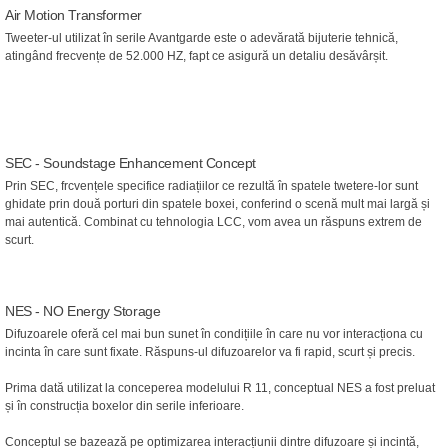
Air Motion Transformer
Tweeter-ul utilizat în serile Avantgarde este o adevărată bijuterie tehnică,
atingând frecvențe de 52.000 HZ, fapt ce asigură un detaliu desăvârșit.
SEC - Soundstage Enhancement Concept
Prin SEC, frcvențele specifice radiațiilor ce rezultă în spatele twetere-lor sunt
ghidate prin două porturi din spatele boxei, conferind o scenă mult mai largă și
mai autentică. Combinat cu tehnologia LCC, vom avea un răspuns extrem de
scurt.
NES - NO Energy Storage
Difuzoarele oferă cel mai bun sunet în condițiile în care nu vor interacționa cu
incinta în care sunt fixate. Răspuns-ul difuzoarelor va fi rapid, scurt și precis.
Prima dată utilizat la conceperea modelului R 11, conceptual NES a fost preluat
și în construcția boxelor din serile inferioare.
Conceptul se bazează pe optimizarea interacțiunii dintre difuzoare și incintă,