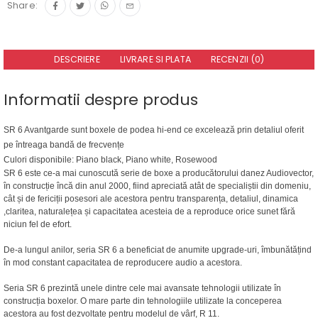
Share:
DESCRIERE
LIVRARE SI PLATA
RECENZII (0)
Informatii despre produs
SR 6 Avantgarde sunt boxele de podea hi-end ce excelează prin detaliul oferit
pe întreaga bandă de frecvențe
Culori disponibile: Piano black, Piano white, Rosewood
SR 6 este ce-a mai cunoscută serie de boxe a producătorului danez Audiovector,
în construcție încă din anul 2000, fiind apreciată atât de specialiștii din domeniu,
cât și de fericiții posesori ale acestora pentru transparența, detaliul, dinamica
,claritea, naturalețea și capacitatea acesteia de a reproduce orice sunet fără
niciun fel de efort.
De-a lungul anilor, seria SR 6 a beneficiat de anumite upgrade-uri, îmbunătățind
în mod constant capacitatea de reproducere audio a acestora.
Seria SR 6 prezintă unele dintre cele mai avansate tehnologii utilizate în
construcția boxelor. O mare parte din tehnologiile utilizate la conceperea
acestora au fost dezvoltate pentru modelul de vârf, R 11.