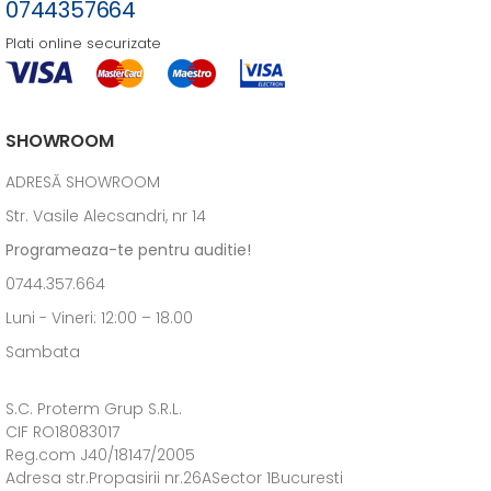
0744357664
Plati online securizate
SHOWROOM
ADRESĂ SHOWROOM
Str. Vasile Alecsandri, nr 14
Programeaza-te pentru auditie!
0744.357.664
Luni - Vineri: 12:00 – 18.00
Sambata
S.C. Proterm Grup S.R.L.
CIF RO18083017
Reg.com J40/18147/2005
Adresa str.Propasirii nr.26ASector 1Bucuresti