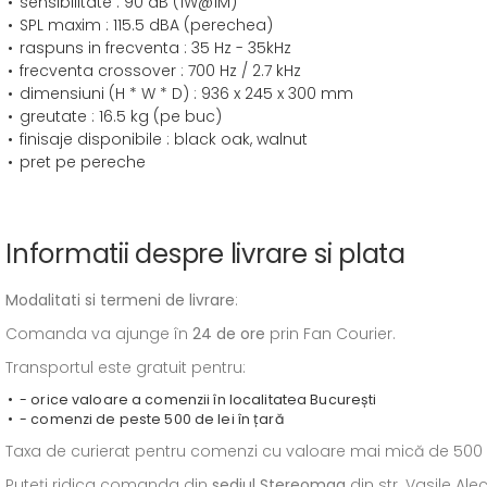
sensibilitate : 90 dB (1W@1M)
SPL maxim : 115.5 dBA (perechea)
raspuns in frecventa : 35 Hz - 35kHz
frecventa crossover : 700 Hz / 2.7 kHz
dimensiuni (H * W * D) : 936 x 245 x 300 mm
greutate : 16.5 kg (pe buc)
finisaje disponibile : black oak, walnut
pret pe pereche
Informatii despre livrare si plata
Modalitati si termeni de livrare
:
Comanda va ajunge în
24 de ore
prin Fan Courier.
Transportul este gratuit pentru:
- orice valoare a comenzii în localitatea București
- comenzi de peste 500 de lei în țară
Taxa de curierat pentru comenzi cu valoare mai mică de 500 de l
Puteți ridica comanda din
sediul
Stereomag
din str. Vasile Al