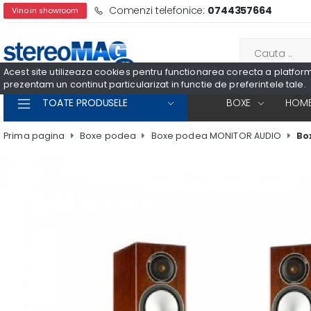
Comenzi telefonice:
0744357664
Vino in showroom
Acest site utilizeaza cookies pentru functionarea corecta a platformei
prezentam un continut particularizat in functie de preferintele tale.
TOATE PRODUSELE
BOXE
HOME
Prima pagina
Boxe podea
Boxe podea MONITOR AUDIO
Bo