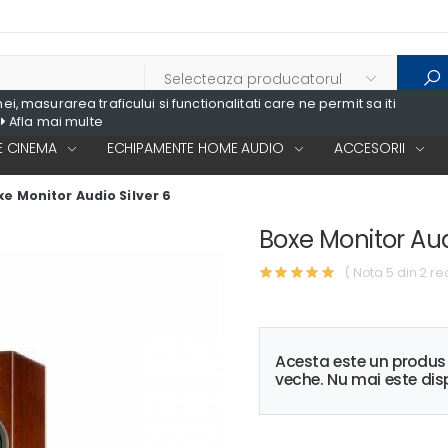
, masurarea traficului si functionalitati care ne permit sa iti
Afla mai multe
 CINEMA
ECHIPAMENTE HOME AUDIO
ACCESORII
xe Monitor Audio Silver 6
Boxe Monitor Audi
( Nota 5 din 2 re
Acesta este un produ
veche. Nu mai este disp