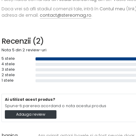
Daca vrei să afli stadiul comenzii tale, intră în
Contul meu
(link
adresa de email:
contact@stereomag.ro
.
Recenzii (2)
Nota 5 din 2 review-uri
5 stele
4 stele
3 stele
2 stele
1 stele
Ai utilizat acest produs?
Spune-ti parerea acordand o nota acestui produs
Adauga review
banica
Am primit astazi boxele si a fost nevoie do