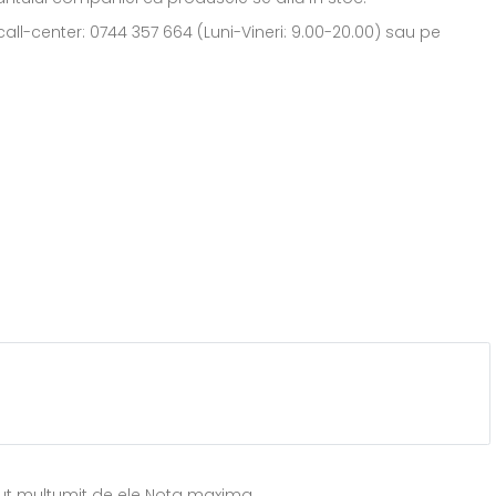
all-center: 0744 357 664 (Luni-Vineri: 9.00-20.00) sau pe
lut multumit de ele Nota maxima