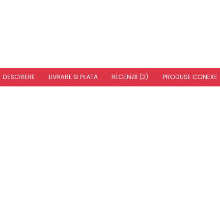
DESCRIERE
LIVRARE SI PLATA
RECENZII (2)
PRODUSE CONEXE