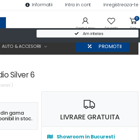
Informatii
Intra in cont
Inregistreaza-te
0
Contul meu
Favorite
Cos
Am inteles
AUTO & ACCESORII
PROMOTII
o Silver 6
cenzii )
s din gama
LIVRARE GRATUITA
onibil in stoc.
Showroom in Bucuresti