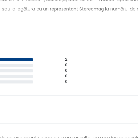
) sau ia legătura cu un
reprezentant Stereomag
la numărul de c
2
0
0
0
0
ar de cateva minute dupa ce le.am ascultat sa ma declar abso