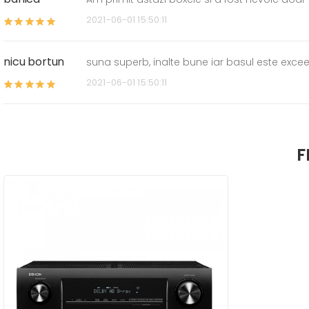
2021-06-01 15:50:11
nicu bortun
suna superb, inalte bune iar basul este exce
2021-06-01 15:50:11
F