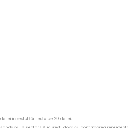
ei în restul țării este de 20 de lei.
ecsandri nr. 14, sector 1, București, doar cu confirmarea repreze