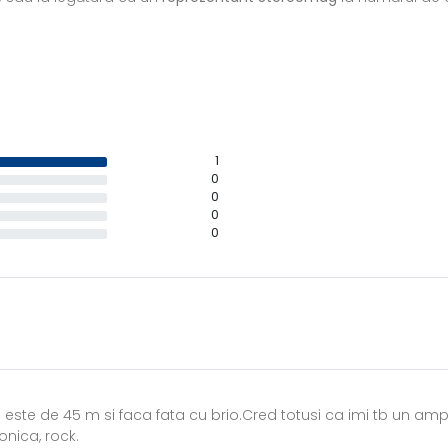
1
0
0
0
0
te de 45 m si faca fata cu brio.Cred totusi ca imi tb un amplif
onica, rock.