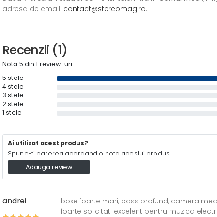
adresa de email:
contact@stereomag.ro
.
Recenzii (1)
Nota 5 din 1 review-uri
5 stele
4 stele
3 stele
2 stele
1 stele
Ai utilizat acest produs?
Spune-ti parerea acordand o nota acestui produs
Adauga review
andrei
boxe foarte mari, bass profund, camera mea es
foarte solicitat. excelent pentru muzica electr