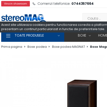
Comenzi telefonice:
0744357664
Vino in showroom
Acest site utilizeaza cookies pentru functionarea corecta a platformei
prezentam un continut particularizat in functie de preferintele tale.
TOATE PRODUSELE
BOXE
HOME
Prima pagina
Boxe podea
Boxe podea MAGNAT
Boxe Mag