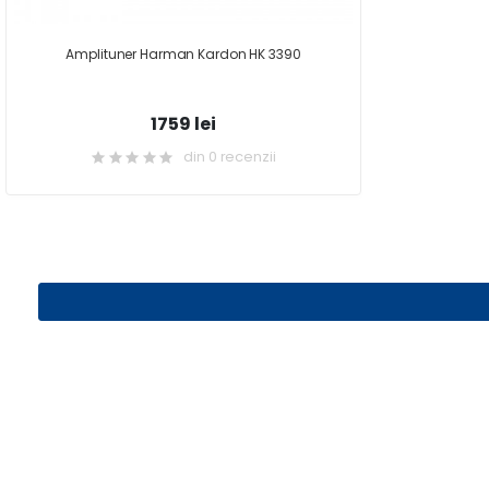
Amplituner Harman Kardon HK 3390
1759 lei
din 0 recenzii