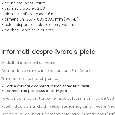
tip incinta: bass-reflex
diametru woofer: 2 x 8"
diametru difuzor medii: 6.5”
dimensiuni: 267 x 1080 x 335 mm (WxHxD)
culori disponibile: black, cherry, walnut
pachetul contine o bucata
Informatii despre livrare si plata
Modalitati si termeni de livrare
:
Comanda va ajunge în
24 de ore
prin Fan Courier.
Transportul este gratuit pentru:
- orice valoare a comenzii în localitatea București
- comenzi de peste 500 de lei în țară
Taxa de curierat pentru comenzi cu valoare mai mică de 500 de l
Puteți ridica comanda din
sediul
Stereomag
din str. Vasile Al
Daca vrei să afli stadiul comenzii tale, intră în
Contul meu
(link