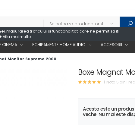
, masurarea traficului si functionalitati care ne permit sa iti
Afla mai multe
 CINEMA
ECHIPAMENTE HOME AUDIO
ACCESORII
nat Monitor Supreme 2000
Boxe Magnat Mo
( Nota 5 din 1 rec
Acesta este un produ
veche. Nu mai este disp