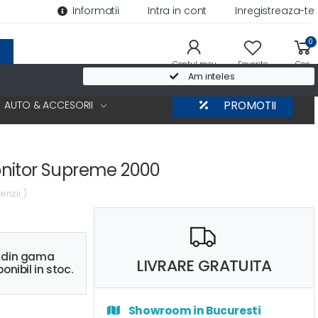
Informatii
Intra in cont
Inregistreaza-te
0
Contul meu
Favorite
Cos
Am inteles
AUTO & ACCESORII
PROMOTII
nitor Supreme 2000
enzii )
s din gama
LIVRARE GRATUITA
onibil in stoc.
Showroom in Bucuresti