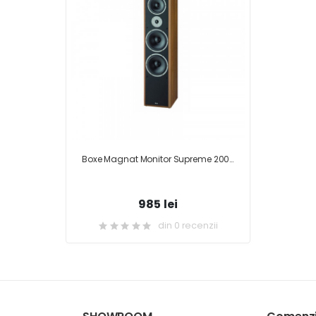
Boxe Magnat Monitor Supreme 2000
985 lei
din 0 recenzii