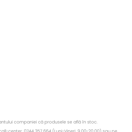
ntantului companiei că produsele se află în stoc.
all-center: 0744 357 664 (Luni-Vineri: 9.00-20.00) sau pe