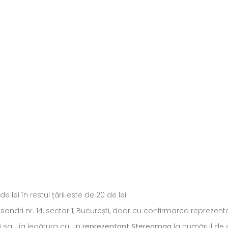
ei în restul țării este de 20 de lei.
ecsandri nr. 14, sector 1, București, doar cu confirmarea repreze
) sau ia legătura cu un
reprezentant Stereomag
la numărul de c