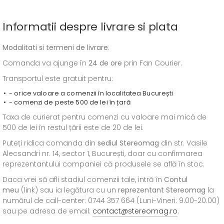
Informatii despre livrare si plata
Modalitati si termeni de livrare
:
Comanda va ajunge în
24 de ore
prin Fan Courier.
Transportul este gratuit pentru:
- orice valoare a comenzii în localitatea București
- comenzi de peste 500 de lei în țară
Taxa de curierat pentru comenzi cu valoare mai mică de
500 de lei în restul țării este de 20 de lei.
Puteți ridica comanda din
sediul
Stereomag
din str. Vasile
Alecsandri nr. 14, sector 1, București, doar cu confirmarea
reprezentantului companiei că produsele se află în stoc.
Daca vrei să afli stadiul comenzii tale, intră în
Contul
meu
(link) sau ia legătura cu un
reprezentant Stereomag
la
numărul de call-center: 0744 357 664 (Luni-Vineri: 9.00-20.00)
sau pe adresa de email:
contact@stereomag.ro
.