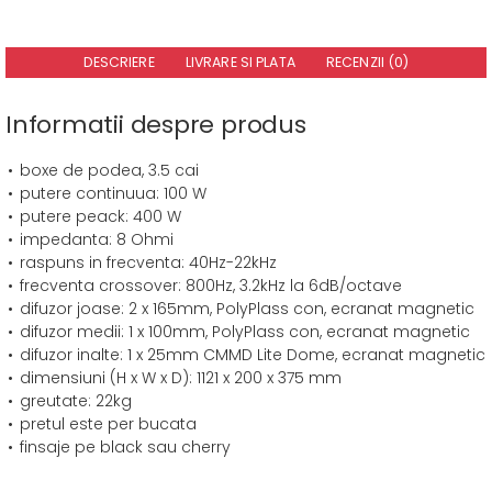
DESCRIERE
LIVRARE SI PLATA
RECENZII (0)
Informatii despre produs
boxe de podea, 3.5 cai
putere continuua: 100 W
putere peack: 400 W
impedanta: 8 Ohmi
raspuns in frecventa: 40Hz-22kHz
frecventa crossover: 800Hz, 3.2kHz la 6dB/octave
difuzor joase: 2 x 165mm, PolyPlass con, ecranat magnetic
difuzor medii: 1 x 100mm, PolyPlass con, ecranat magnetic
difuzor inalte: 1 x 25mm CMMD Lite Dome, ecranat magnetic
dimensiuni (H x W x D): 1121 x 200 x 375 mm
greutate: 22kg
pretul este per bucata
finsaje pe black sau cherry