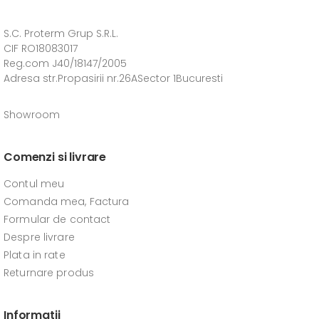
S.C. Proterm Grup S.R.L.
CIF RO18083017
Reg.com J40/18147/2005
Adresa str.Propasirii nr.26ASector 1Bucuresti
Showroom
Comenzi si livrare
Contul meu
Comanda mea, Factura
Formular de contact
Despre livrare
Plata in rate
Returnare produs
Informatii