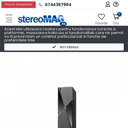
0744357664
Vino in showroom
0
MENIU
Favorite
Cos
Acest site utilizeaza cookies pentru functionarea corecta a
platformei, masurarea traficului si functionalitati care ne permit
sa iti prezentam un continut particularizat in functie de
preferintele tale.
Boxe podea
Boxe podea JBL
Am inteles