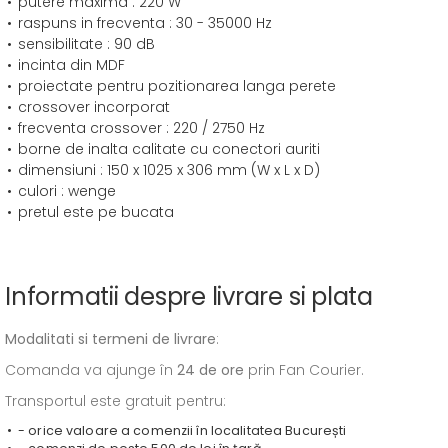
putere maxima : 220 W
raspuns in frecventa : 30 - 35000 Hz
sensibilitate : 90 dB
incinta din MDF
proiectate pentru pozitionarea langa perete
crossover incorporat
frecventa crossover : 220 / 2750 Hz
borne de inalta calitate cu conectori auriti
dimensiuni : 150 x 1025 x 306 mm (W x L x D)
culori : wenge
pretul este pe bucata
Informatii despre livrare si plata
Modalitati si termeni de livrare
:
Comanda va ajunge în
24 de ore
prin Fan Courier.
Transportul este gratuit pentru:
- orice valoare a comenzii în localitatea București