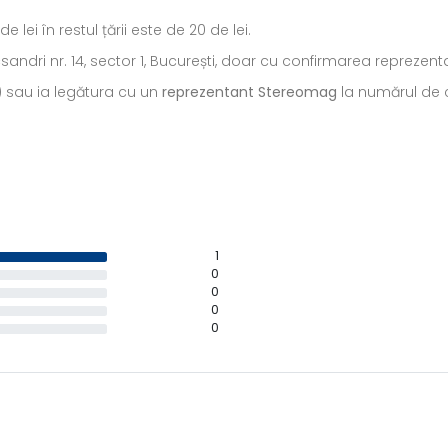
ei în restul țării este de 20 de lei.
ecsandri nr. 14, sector 1, București, doar cu confirmarea repreze
) sau ia legătura cu un
reprezentant Stereomag
la numărul de c
1
0
0
0
0