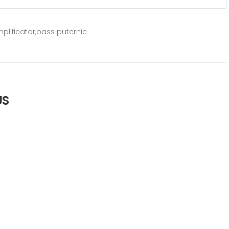
mplificator,bass puternic
US