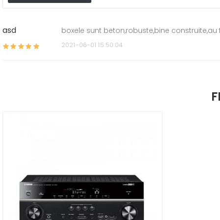
asd
boxele sunt beton,robuste,bine construite,au f
2021-06-01 15:50:04
F