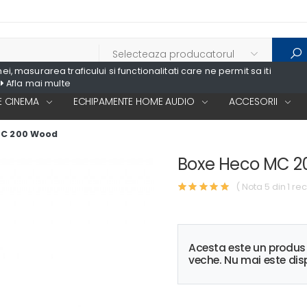
, masurarea traficului si functionalitati care ne permit sa iti
Afla mai multe
 CINEMA
ECHIPAMENTE HOME AUDIO
ACCESORII
MC 200 Wood
Boxe Heco MC 2
( Nota 5 din 1 rec
Acesta este un produ
veche. Nu mai este disp