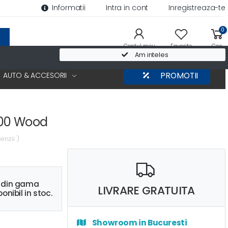
Informatii
Intra in cont
Inregistreaza-te
0
Contul meu
Favorite
Cos
Am inteles
AUTO & ACCESORII
PROMOTII
00 Wood
enzii )
s din gama
LIVRARE GRATUITA
onibil in stoc.
Showroom in Bucuresti