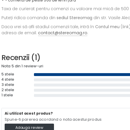
- comenzi de peste 500 de lei în țară
Taxa de curierat pentru comenzi cu valoare mai mică de 500 de l
Puteți ridica comanda din
sediul
Stereomag
din str. Vasile Al
Daca vrei să afli stadiul comenzii tale, intră în
Contul meu
(link
adresa de email:
contact@stereomag.ro
.
Recenzii (1)
Nota 5 din 1 review-uri
5 stele
4 stele
3 stele
2 stele
1 stele
Ai utilizat acest produs?
Spune-ti parerea acordand o nota acestui produs
Adauga review