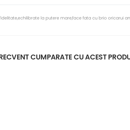
idelitate,echilibrate la putere mare,face fata cu brio oricarui a
RECVENT CUMPARATE CU ACEST PROD