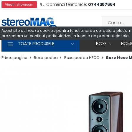
Comenzi telefonice:
0744357664
Vino in showroom
Acest site utilizeaza cookies pentru functionarea corecta a platformei
prezentam un continut particularizat in functie de preferintele tale.
TOATE PRODUSELE
BOXE
HOME
Prima pagina
Boxe podea
Boxe podea HECO
Boxe Heco 