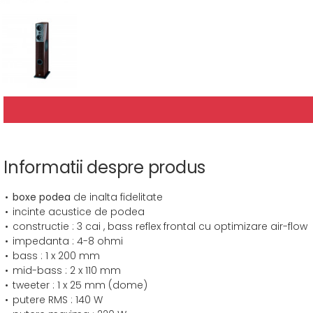
Informatii despre produs
boxe podea
de inalta fidelitate
incinte acustice de podea
constructie : 3 cai , bass reflex frontal cu optimizare air-flow
impedanta : 4-8 ohmi
bass : 1 x 200 mm
mid-bass : 2 x 110 mm
tweeter : 1 x 25 mm (dome)
putere RMS : 140 W