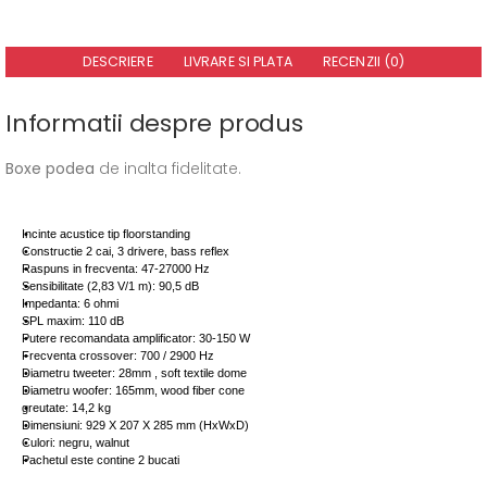
DESCRIERE
LIVRARE SI PLATA
RECENZII (0)
Informatii despre produs
Boxe podea
de inalta fidelitate.
Incinte acustice tip floorstanding
Constructie 2 cai, 3 drivere, bass reflex
Raspuns in frecventa: 47-27000 Hz
Sensibilitate (2,83 V/1 m): 90,5 dB
Impedanta: 6 ohmi
SPL maxim: 110 dB
Putere recomandata amplificator: 30-150 W
Frecventa crossover: 700 / 2900 Hz
Diametru tweeter: 28mm , soft textile dome
Diametru woofer: 165mm, wood fiber cone
greutate: 14,2 kg
Dimensiuni: 929 X 207 X 285 mm (HxWxD)
Culori: negru, walnut
Pachetul este contine 2 bucati