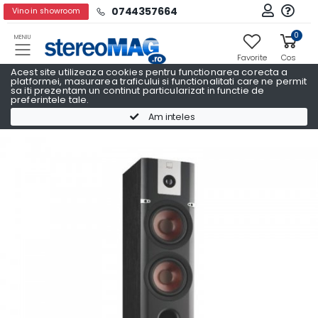
0744357664
Vino in showroom
0
MENIU
Favorite
Cos
Acest site utilizeaza cookies pentru functionarea corecta a
platformei, masurarea traficului si functionalitati care ne permit
sa iti prezentam un continut particularizat in functie de
preferintele tale.
Boxe podea
Boxe podea DALI
Am inteles