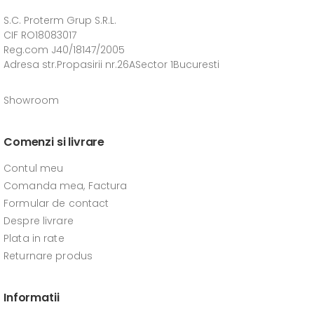
S.C. Proterm Grup S.R.L.
CIF RO18083017
Reg.com J40/18147/2005
Adresa str.Propasirii nr.26ASector 1Bucuresti
Showroom
Comenzi si livrare
Contul meu
Comanda mea, Factura
Formular de contact
Despre livrare
Plata in rate
Returnare produs
Informatii