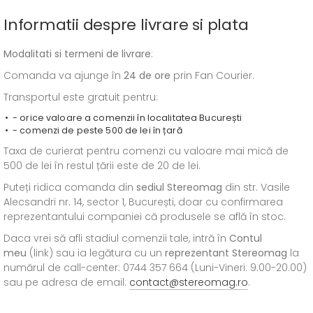
Informatii despre livrare si plata
Modalitati si termeni de livrare
:
Comanda va ajunge în
24 de ore
prin Fan Courier.
Transportul este gratuit pentru:
- orice valoare a comenzii în localitatea București
- comenzi de peste 500 de lei în țară
Taxa de curierat pentru comenzi cu valoare mai mică de
500 de lei în restul țării este de 20 de lei.
Puteți ridica comanda din
sediul
Stereomag
din str. Vasile
Alecsandri nr. 14, sector 1, București, doar cu confirmarea
reprezentantului companiei că produsele se află în stoc.
Daca vrei să afli stadiul comenzii tale, intră în
Contul
meu
(link) sau ia legătura cu un
reprezentant Stereomag
la
numărul de call-center: 0744 357 664 (Luni-Vineri: 9.00-20.00)
sau pe adresa de email:
contact@stereomag.ro
.