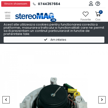
0744357664
Vino in showroom
0
MENIU
Favorite
Cos
Acest site utilizeaza cookies pentru functionarea corecta a
platformei, masurarea traficului si functionalitati care ne permit
sa iti prezentam un continut particularizat in functie de
preferintele tale.
Boxe tavan perete
Boxe tavan perete MAGNAT
Am inteles