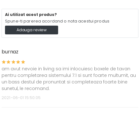
Ai utilizat acest produs?
Spune-ti parerea acordand o nota acestui produs
Adauga review
burnaz
am avut nevoie in living sa imi inlocuiesc boxele de tavan
pentru completarea sistemului 7.1 si sunt foarte multumit, au
un bass destul de pronuntat si completeaza foarte bine
sunetul, le recomand.
2021-06-01 15:50:05