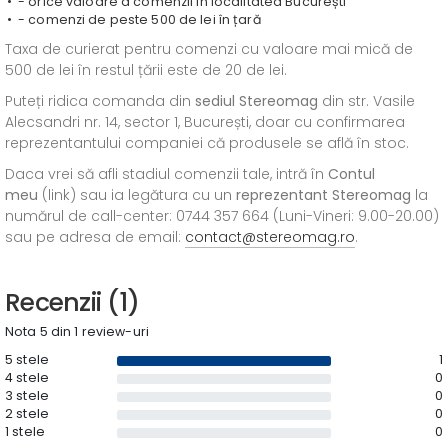
- orice valoare a comenzii în localitatea București
- comenzi de peste 500 de lei în țară
Taxa de curierat pentru comenzi cu valoare mai mică de
500 de lei în restul țării este de 20 de lei.
Puteți ridica comanda din
sediul
Stereomag
din str. Vasile
Alecsandri nr. 14, sector 1, București, doar cu confirmarea
reprezentantului companiei că produsele se află în stoc.
Daca vrei să afli stadiul comenzii tale, intră în
Contul
meu
(link) sau ia legătura cu un
reprezentant Stereomag
la
numărul de call-center: 0744 357 664 (Luni-Vineri: 9.00-20.00)
sau pe adresa de email:
contact@stereomag.ro
.
Recenzii (1)
Nota 5 din 1 review-uri
5 stele
1
4 stele
0
3 stele
0
2 stele
0
1 stele
0