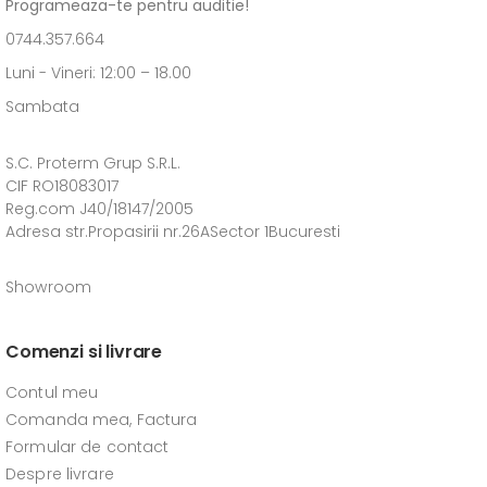
Programeaza-te pentru auditie!
0744.357.664
Luni - Vineri: 12:00 – 18.00
Sambata
S.C. Proterm Grup S.R.L.
CIF RO18083017
Reg.com J40/18147/2005
Adresa str.Propasirii nr.26ASector 1Bucuresti
Showroom
Comenzi si livrare
Contul meu
Comanda mea, Factura
Formular de contact
Despre livrare