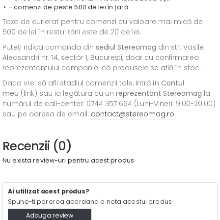
- comenzi de peste 500 de lei în țară
Taxa de curierat pentru comenzi cu valoare mai mică de
500 de lei în restul țării este de 20 de lei.
Puteți ridica comanda din
sediul
Stereomag
din str. Vasile
Alecsandri nr. 14, sector 1, București, doar cu confirmarea
reprezentantului companiei că produsele se află în stoc.
Daca vrei să afli stadiul comenzii tale, intră în
Contul
meu
(link) sau ia legătura cu un
reprezentant Stereomag
la
numărul de call-center: 0744 357 664 (Luni-Vineri: 9.00-20.00)
sau pe adresa de email:
contact@stereomag.ro
.
Recenzii (0)
Nu exista review-uri pentru acest produs
Ai utilizat acest produs?
Spune-ti parerea acordand o nota acestui produs
Adauga review