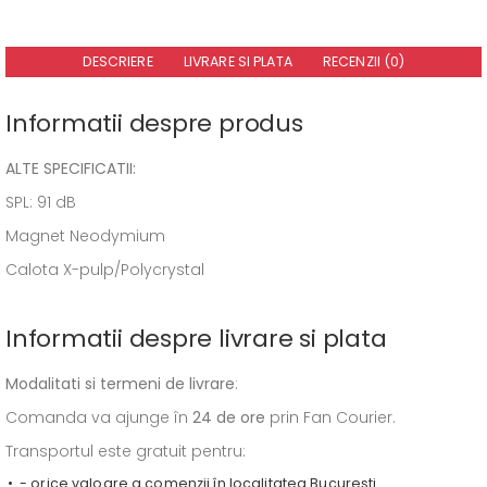
DESCRIERE
LIVRARE SI PLATA
RECENZII (0)
Informatii despre produs
ALTE SPECIFICATII:
SPL: 91 dB
Magnet Neodymium
Calota X-pulp/Polycrystal
Informatii despre livrare si plata
Modalitati si termeni de livrare
:
Comanda va ajunge în
24 de ore
prin Fan Courier.
Transportul este gratuit pentru:
- orice valoare a comenzii în localitatea București