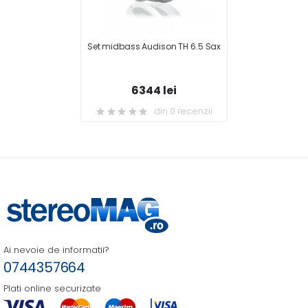
Set midbass Audison TH 6.5 Sax
6344 lei
din 0 recenzii
Ai nevoie de informatii?
0744357664
Plati online securizate