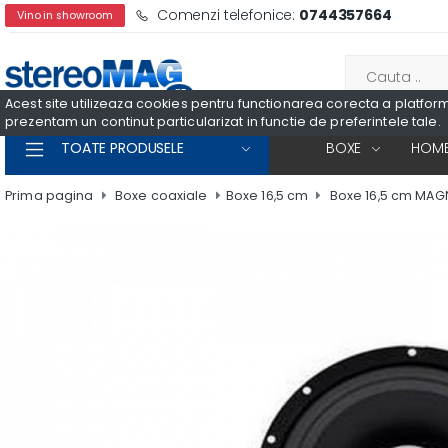
Comenzi telefonice:
0744357664
Vino in showroom
Acest site utilizeaza cookies pentru functionarea corecta a platformei
prezentam un continut particularizat in functie de preferintele tale.
TOATE PRODUSELE
BOXE
HOME
Prima pagina
Boxe coaxiale
Boxe 16,5 cm
Boxe 16,5 cm MAG