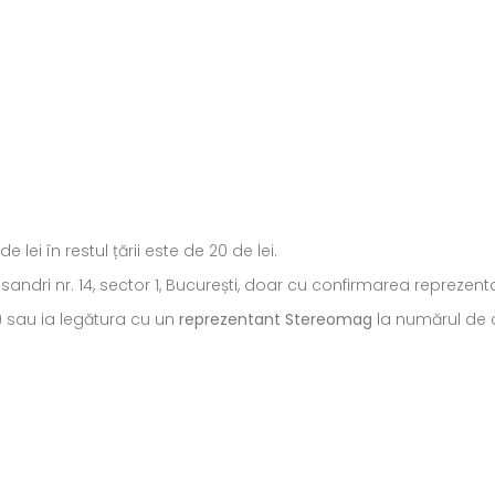
ei în restul țării este de 20 de lei.
ecsandri nr. 14, sector 1, București, doar cu confirmarea repreze
) sau ia legătura cu un
reprezentant Stereomag
la numărul de c