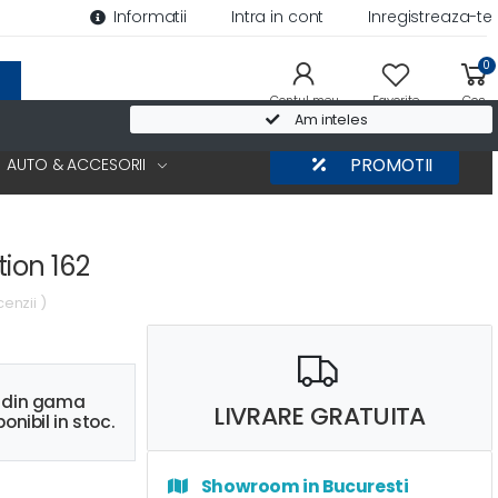
Informatii
Intra in cont
Inregistreaza-te
0
Contul meu
Favorite
Cos
Am inteles
AUTO & ACCESORII
PROMOTII
ion 162
cenzii )
s din gama
LIVRARE GRATUITA
onibil in stoc.
Showroom in Bucuresti