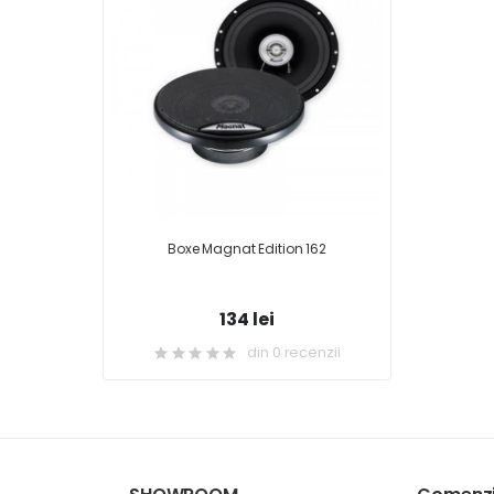
Boxe Magnat Edition 162
134 lei
din 0 recenzii