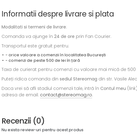
Informatii despre livrare si plata
Modalitati si termeni de livrare
:
Comanda va ajunge în
24 de ore
prin Fan Courier.
Transportul este gratuit pentru:
- orice valoare a comenzii în localitatea București
- comenzi de peste 500 de lei în țară
Taxa de curierat pentru comenzi cu valoare mai mică de 500 de l
Puteți ridica comanda din
sediul
Stereomag
din str. Vasile Al
Daca vrei să afli stadiul comenzii tale, intră în
Contul meu
(link
adresa de email:
contact@stereomag.ro
.
Recenzii (0)
Nu exista review-uri pentru acest produs