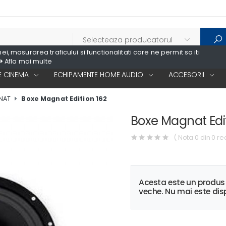
, masurarea traficului si functionalitati care ne permit sa iti
Afla mai multe
 CINEMA
ECHIPAMENTE HOME AUDIO
ACCESORII
NAT
Boxe Magnat Edition 162
Boxe Magnat Edit
( Nota 0 din 0 re
Acesta este un produ
veche. Nu mai este disp