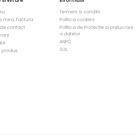
si livrare
Informatii
eu
Termeni si conditii
 mea, Factura
Politica cookies
 de contact
Politica de Protectie si prelucrare
a datelor
vrare
ANPC
ate
SOL
e produs