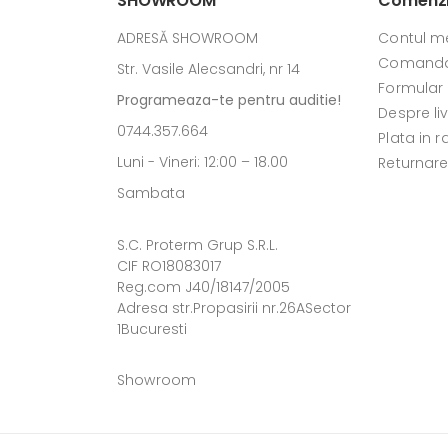
SHOWROOM
Comenzi 
ADRESĂ SHOWROOM
Contul m
Comanda
Str. Vasile Alecsandri, nr 14
Formular
Programeaza-te pentru auditie!
Despre li
0744.357.664
Plata in r
Luni - Vineri: 12:00 – 18.00
Returnar
Sambata
S.C. Proterm Grup S.R.L.
CIF RO18083017
Reg.com J40/18147/2005
Adresa str.Propasirii nr.26ASector
1Bucuresti
Showroom