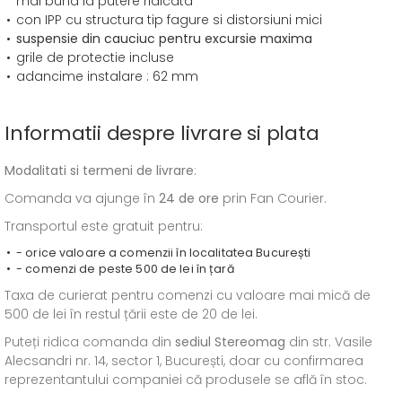
mai buna la putere ridicata
con IPP cu structura tip fagure si distorsiuni mici
suspensie din cauciuc pentru excursie maxima
grile de protectie incluse
adancime instalare : 62 mm
Informatii despre livrare si plata
Modalitati si termeni de livrare
:
Comanda va ajunge în
24 de ore
prin Fan Courier.
Transportul este gratuit pentru:
- orice valoare a comenzii în localitatea București
- comenzi de peste 500 de lei în țară
Taxa de curierat pentru comenzi cu valoare mai mică de
500 de lei în restul țării este de 20 de lei.
Puteți ridica comanda din
sediul
Stereomag
din str. Vasile
Alecsandri nr. 14, sector 1, București, doar cu confirmarea
reprezentantului companiei că produsele se află în stoc.