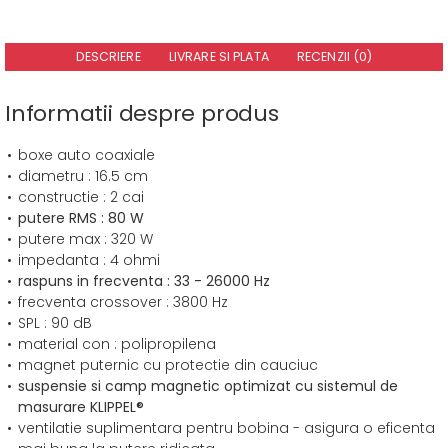
DESCRIERE
LIVRARE SI PLATA
RECENZII (0)
Informatii despre produs
boxe auto coaxiale
diametru : 16.5 cm
constructie : 2 cai
putere RMS : 80 W
putere max : 320 W
impedanta : 4 ohmi
raspuns in frecventa : 33 - 26000 Hz
frecventa crossover : 3800 Hz
SPL : 90 dB
material con : polipropilena
magnet puternic cu protectie din cauciuc
suspensie si camp magnetic optimizat cu sistemul de
masurare KLIPPEL®
ventilatie suplimentara pentru bobina - asigura o eficenta