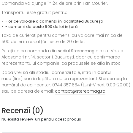
Comanda va ajunge în
24 de ore
prin Fan Courier.
Transportul este gratuit pentru:
- orice valoare a comenzii în localitatea București
- comenzi de peste 500 de lei în țară
Taxa de curierat pentru comenzi cu valoare mai mică de
500 de lei în restul țării este de 20 de lei.
Puteți ridica comanda din
sediul
Stereomag
din str. Vasile
Alecsandri nr. 14, sector 1, București, doar cu confirmarea
reprezentantului companiei că produsele se află în stoc.
Daca vrei să afli stadiul comenzii tale, intră în
Contul
meu
(link) sau ia legătura cu un
reprezentant Stereomag
la
numărul de call-center: 0744 357 664 (Luni-Vineri: 9.00-20.00)
sau pe adresa de email:
contact@stereomag.ro
.
Recenzii (0)
Nu exista review-uri pentru acest produs