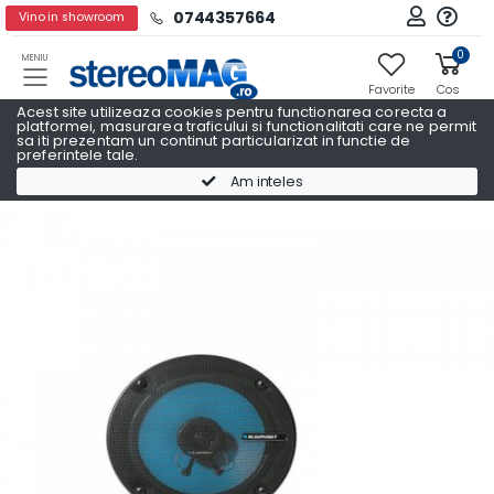
0744357664
Vino in showroom
0
MENIU
Favorite
Cos
Acest site utilizeaza cookies pentru functionarea corecta a
platformei, masurarea traficului si functionalitati care ne permit
sa iti prezentam un continut particularizat in functie de
preferintele tale.
Boxe 16,5 cm
Boxe 16,5 cm BLAUPUNKT
Am inteles