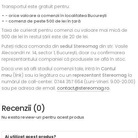
Transportul este gratuit pentru:
- orice valoare a comenzii în localitatea București
- comenzi de peste 500 de lei în țară
Taxa de curierat pentru comenzi cu valoare mai mică de
500 de lei în restul țării este de 20 de lei.
Puteți ridica comanda din
sediul
Stereomag
din str. Vasile
Alecsandri nr. 14, sector 1, București, doar cu confirmarea
reprezentantului companiei că produsele se află în stoc.
Daca vrei să afli stadiul comenzii tale, intră în
Contul
meu
(link) sau ia legătura cu un
reprezentant Stereomag
la
numărul de call-center: 0744 357 664 (Luni-Vineri: 9.00-20.00)
sau pe adresa de email:
contact@stereomag.ro
.
Recenzii (0)
Nu exista review-uri pentru acest produs
Ai utilizat acest produs?