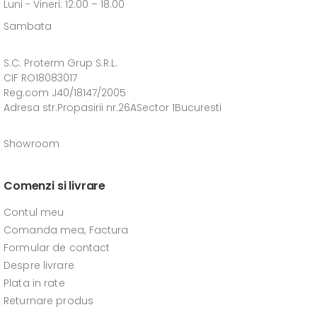
Luni - Vineri: 12:00 – 18.00
Sambata
S.C. Proterm Grup S.R.L.
CIF RO18083017
Reg.com J40/18147/2005
Adresa str.Propasirii nr.26ASector 1Bucuresti
Showroom
Comenzi si livrare
Contul meu
Comanda mea, Factura
Formular de contact
Despre livrare
Plata in rate
Returnare produs