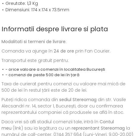
Greutate: 1,3 Kg
Dimensiuni: 174 x 174 x 73.5mm
Informatii despre livrare si plata
Modalitati si termeni de livrare
:
Comanda va ajunge în
24 de ore
prin Fan Courier.
Transportul este gratuit pentru:
- orice valoare a comenzii în localitatea București
- comenzi de peste 500 de lei în țară
Taxa de curierat pentru comenzi cu valoare mai mică de
500 de lei în restul țării este de 20 de lei.
Puteți ridica comanda din
sediul
Stereomag
din str. Vasile
Alecsandri nr. 14, sector 1, București, doar cu confirmarea
reprezentantului companiei că produsele se află în stoc.
Daca vrei să afli stadiul comenzii tale, intră în
Contul
meu
(link) sau ia legătura cu un
reprezentant Stereomag
la
numărul de call-center: 0744 357 664 (Luni-Vineri: 9.00-20.00)