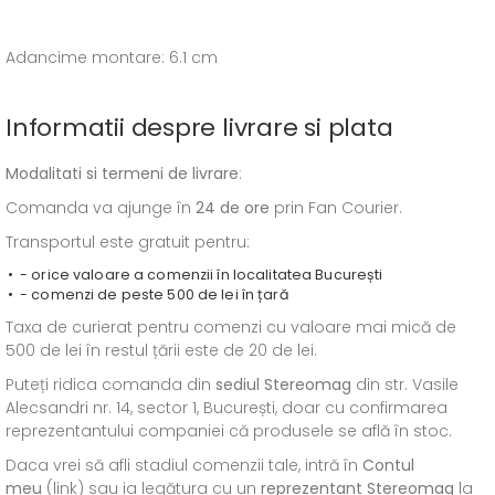
Adancime montare: 6.1 cm
Informatii despre livrare si plata
Modalitati si termeni de livrare
:
Comanda va ajunge în
24 de ore
prin Fan Courier.
Transportul este gratuit pentru:
- orice valoare a comenzii în localitatea București
- comenzi de peste 500 de lei în țară
Taxa de curierat pentru comenzi cu valoare mai mică de
500 de lei în restul țării este de 20 de lei.
Puteți ridica comanda din
sediul
Stereomag
din str. Vasile
Alecsandri nr. 14, sector 1, București, doar cu confirmarea
reprezentantului companiei că produsele se află în stoc.
Daca vrei să afli stadiul comenzii tale, intră în
Contul
meu
(link) sau ia legătura cu un
reprezentant Stereomag
la