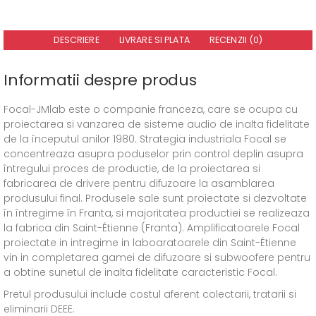
DESCRIERE
LIVRARE SI PLATA
RECENZII (0)
Informatii despre produs
Focal-JMlab este o companie franceza, care se ocupa cu
proiectarea si vanzarea de sisteme audio de inalta fidelitate
de la începutul anilor 1980. Strategia industriala Focal se
concentreaza asupra poduselor prin control deplin asupra
întregului proces de productie, de la proiectarea si
fabricarea de drivere pentru difuzoare la asamblarea
produsului final. Produsele sale sunt proiectate si dezvoltate
în întregime în Franta, si majoritatea productiei se realizeaza
la fabrica din Saint-Étienne (Franta). Amplificatoarele Focal
proiectate in intregime in laboaratoarele din Saint-Étienne
vin in completarea gamei de difuzoare si subwoofere pentru
a obtine sunetul de inalta fidelitate caracteristic Focal.
Pretul produsului include costul aferent colectarii, tratarii si
eliminarii DEEE.