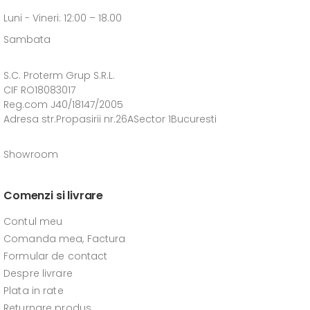
Luni - Vineri: 12:00 – 18.00
Sambata
S.C. Proterm Grup S.R.L.
CIF RO18083017
Reg.com J40/18147/2005
Adresa str.Propasirii nr.26ASector 1Bucuresti
Showroom
Comenzi si livrare
Contul meu
Comanda mea, Factura
Formular de contact
Despre livrare
Plata in rate
Returnare produs