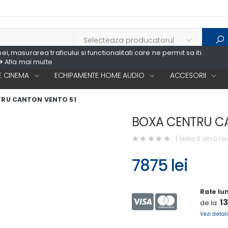
, masurarea traficului si functionalitati care ne permit sa iti
Afla mai multe
 CINEMA
ECHIPAMENTE HOME AUDIO
ACCESORII
RU CANTON VENTO 51
BOXA CENTRU C
( Nota 0 din 0 re
7875 lei
Rate lu
13
de la
Vezi detali