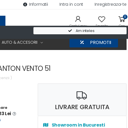
Informatii
Intra in cont
Inregistreaza-te
0
Contul meu
Favorite
Cos
Am inteles
AUTO & ACCESORII
PROMOTII
ANTON VENTO 51
cenzii )
LIVRARE GRATUITA
nare
13 Lei
i
Showroom in Bucuresti