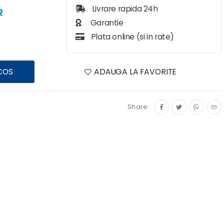
Livrare rapida 24h
R
Garantie
Plata online (si in rate)
COS
ADAUGA LA FAVORITE
Share: