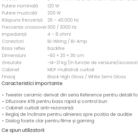
Putere nominală
120 W
Putere muzicală
200 W
Răspuns frecvență
26 – 40.000 Hz
Frecvențe crossover
300 / 3000 Hz
Impedanță
4 – 8 ohmi
Conectori
Bi-Wiring / Bi-Amp
Bass reflex
Backfire
Dimensiuni
~60 × 20 × 35 cm
Greutate
~14–21 kg (în funcție de versiune/accesori
Cabinet
MDF multistrat curbat
Finisaj
Black High Gloss / White Semi Gloss
Caracteristici importante
Tweeter ceramic derivat din seria Reference pentru detalii fo
Difuzoare ATB pentru bass rapid și control bun
Cabinet curbat anti-rezonanță
Reglaj de înclinare pentru alinierea spre poziția de audiție
Dialog foarte clar pentru filme și gaming
Ce spun utilizatorii