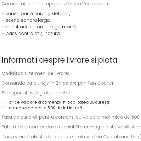
Comunitățile audio apreciază seria Vento pentru:
sunet foarte curat și detaliat,
scenă sonoră largă,
construcție premium germană,
bass controlat și natura
Informatii despre livrare si plata
Modalitati si termeni de livrare
:
Comanda va ajunge în
24 de ore
prin Fan Courier.
Transportul este gratuit pentru:
- orice valoare a comenzii în localitatea București
- comenzi de peste 500 de lei în țară
Taxa de curierat pentru comenzi cu valoare mai mică de 500 de l
Puteți ridica comanda din
sediul
Stereomag
din str. Vasile Al
Daca vrei să afli stadiul comenzii tale, intră în
Contul meu
(link