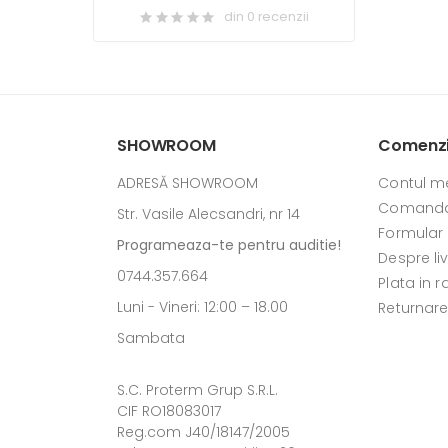
din 0 recenzii
SHOWROOM
Comenzi 
ADRESĂ SHOWROOM
Contul m
Comanda
Str. Vasile Alecsandri, nr 14
Formular
Programeaza-te pentru auditie!
Despre li
0744.357.664
Plata in r
Luni - Vineri: 12:00 – 18.00
Returnar
Sambata
S.C. Proterm Grup S.R.L.
CIF RO18083017
Reg.com J40/18147/2005