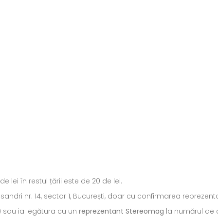
ei în restul țării este de 20 de lei.
ecsandri nr. 14, sector 1, București, doar cu confirmarea repreze
) sau ia legătura cu un
reprezentant Stereomag
la numărul de c