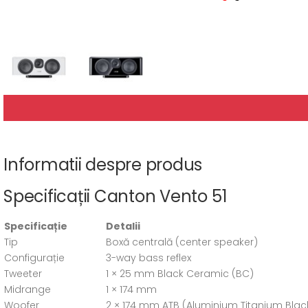
Informatii despre produs
Specificații Canton Vento 51
Specificație
Detalii
Tip
Boxă centrală (center speaker)
Configurație
3-way bass reflex
Tweeter
1 × 25 mm Black Ceramic (BC)
Midrange
1 × 174 mm
Woofer
2 × 174 mm ATB (Aluminium Titanium Blac