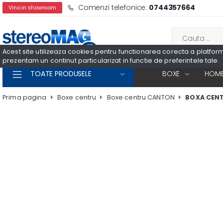
Comenzi telefonice:
0744357664
Vino in showroom
Acest site utilizeaza cookies pentru functionarea corecta a platformei
prezentam un continut particularizat in functie de preferintele tale.
TOATE PRODUSELE
BOXE
HOME
Prima pagina
Boxe centru
Boxe centru CANTON
BOXA CENT