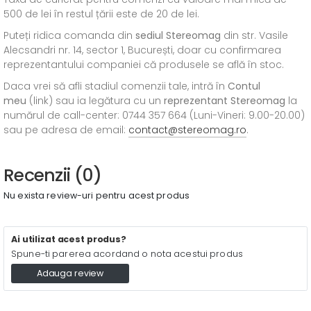
500 de lei în restul țării este de 20 de lei.
Puteți ridica comanda din
sediul
Stereomag
din str. Vasile
Alecsandri nr. 14, sector 1, București, doar cu confirmarea
reprezentantului companiei că produsele se află în stoc.
Daca vrei să afli stadiul comenzii tale, intră în
Contul
meu
(link) sau ia legătura cu un
reprezentant Stereomag
la
numărul de call-center: 0744 357 664 (Luni-Vineri: 9.00-20.00)
sau pe adresa de email:
contact@stereomag.ro
.
Recenzii (0)
Nu exista review-uri pentru acest produs
Ai utilizat acest produs?
Spune-ti parerea acordand o nota acestui produs
Adauga review