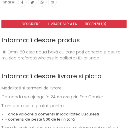
Share:
DESCRIERE
LIVRARE SI PLATA
RECENZII (0)
Informatii despre produs
HK Omni 50 este noua boxă cu care poți conecta și asulta
muzica preferată wireless la calitate HD, oriunde
Informatii despre livrare si plata
Modalitati si termeni de livrare
:
Comanda va ajunge în
24 de ore
prin Fan Courier.
Transportul este gratuit pentru:
- orice valoare a comenzii în localitatea București
- comenzi de peste 500 de lei în țară
Taxa de curierat pentru comenzi cu valoare mai mică de