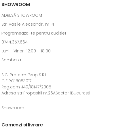
SHOWROOM
ADRESĂ SHOWROOM
Str. Vasile Alecsandri, nr 14
Programeaza-te pentru auditie!
0744.357.664
Luni - Vineri: 12:00 – 18.00
Sambata
S.C. Proterm Grup S.R.L.
CIF RO18083017
Reg.com J40/18147/2005
Adresa str.Propasirii nr.26ASector 1Bucuresti
Showroom
Comenzi si livrare