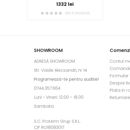
1332 lei
din 0 recenzii
SHOWROOM
Comenzi 
ADRESĂ SHOWROOM
Contul m
Comanda
Str. Vasile Alecsandri, nr 14
Formular
Programeaza-te pentru auditie!
Despre li
0744.357.664
Plata in r
Luni - Vineri: 12:00 – 18.00
Returnar
Sambata
S.C. Proterm Grup S.R.L.
CIF RO18083017