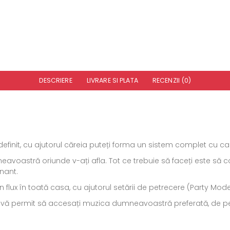
DESCRIERE
LIVRARE SI PLATA
RECENZII (0)
finit, cu ajutorul căreia puteți forma un sistem complet cu car
voastră oriunde v-ați afla. Tot ce trebuie să faceți este să c
nant.
n flux în toată casa, cu ajutorul setării de petrecere (Party Mode
th vă permit să accesați muzica dumneavoastră preferată, de pe