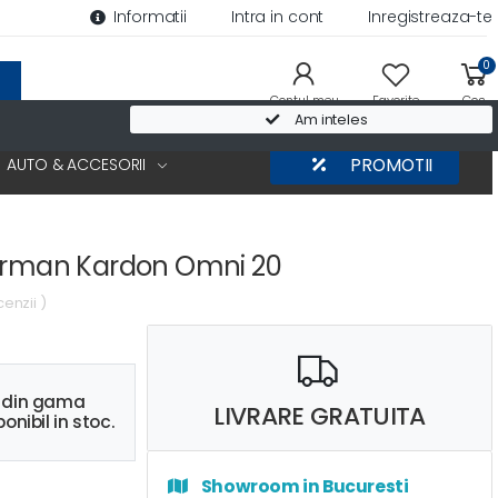
Informatii
Intra in cont
Inregistreaza-te
0
Contul meu
Favorite
Cos
Am inteles
AUTO & ACCESORII
PROMOTII
Harman Kardon Omni 20
cenzii )
s din gama
LIVRARE GRATUITA
onibil in stoc.
Showroom in Bucuresti