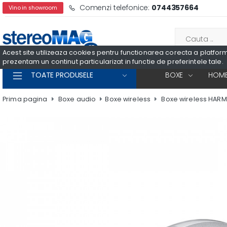
Comenzi telefonice:
0744357664
Vino in showroom
Acest site utilizeaza cookies pentru functionarea corecta a platformei
prezentam un continut particularizat in functie de preferintele tale.
TOATE PRODUSELE
BOXE
HOME
Prima pagina
Boxe audio
Boxe wireless
Boxe wireless HAR