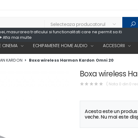
, masurarea traficului si functionalitati care ne permit sa iti
Afla mai multe
 CINEMA
ECHIPAMENTE HOME AUDIO
ACCESORII
MAN KARDON
Boxa wireless Harman Kardon Omni 20
Boxa wireless 
( Nota 0 din 0 re
Acesta este un produ
veche. Nu mai este disp