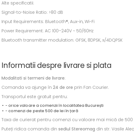
Alte specificatii:
Signal-to-Noise Ratio: >80 dB
Input Requirements: Bluetooth®, Aux-in, Wi-Fi
Power Requirement: AC 100–240V ~ 50/60Hz
Bluetooth transmitter modulation: GFSK, 8DPSK, π/4DQPSK
Informatii despre livrare si plata
Modalitati si termeni de livrare
:
Comanda va ajunge în
24 de ore
prin Fan Courier.
Transportul este gratuit pentru:
- orice valoare a comenzii în localitatea București
- comenzi de peste 500 de lei în țară
Taxa de curierat pentru comenzi cu valoare mai mică de 500 de l
Puteți ridica comanda din
sediul
Stereomag
din str. Vasile Al