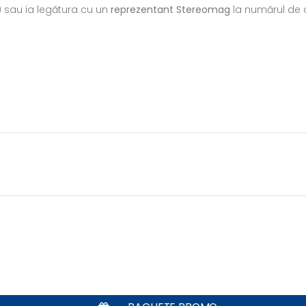
) sau ia legătura cu un
reprezentant Stereomag
la numărul de c