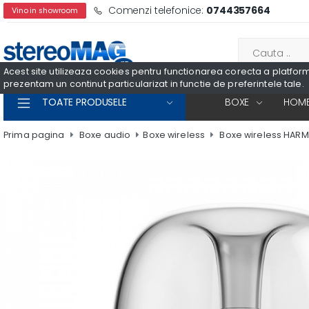
Comenzi telefonice:
0744357664
Vino in showroom
Acest site utilizeaza cookies pentru functionarea corecta a platformei
prezentam un continut particularizat in functie de preferintele tale.
TOATE PRODUSELE
BOXE
HOME
Prima pagina
Boxe audio
Boxe wireless
Boxe wireless HAR