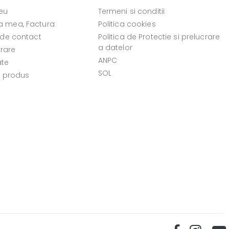
eu
Termeni si conditii
 mea, Factura
Politica cookies
 de contact
Politica de Protectie si prelucrare
a datelor
vrare
ANPC
ate
SOL
e produs