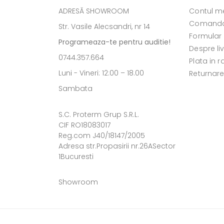
ADRESĂ SHOWROOM
Contul m
Comanda
Str. Vasile Alecsandri, nr 14
Formular
Programeaza-te pentru auditie!
Despre li
0744.357.664
Plata in r
Luni - Vineri: 12:00 – 18.00
Returnar
Sambata
S.C. Proterm Grup S.R.L.
CIF RO18083017
Reg.com J40/18147/2005
Adresa str.Propasirii nr.26ASector
1Bucuresti
Showroom