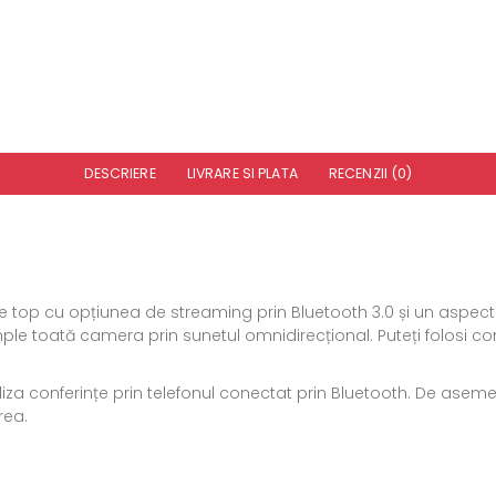
DESCRIERE
LIVRARE SI PLATA
RECENZII (0)
top cu opțiunea de streaming prin Bluetooth 3.0 și un aspect 
ple toată camera prin sunetul omnidirecțional. Puteți folosi con
liza conferințe prin telefonul conectat prin Bluetooth. De ase
rea.