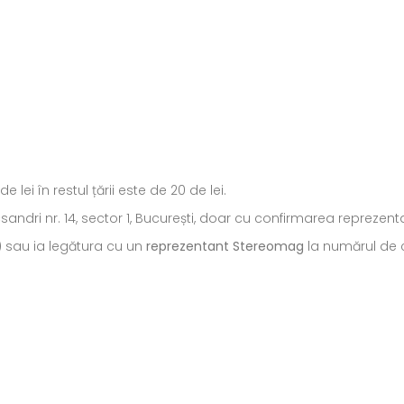
ei în restul țării este de 20 de lei.
ecsandri nr. 14, sector 1, București, doar cu confirmarea repreze
) sau ia legătura cu un
reprezentant Stereomag
la numărul de c