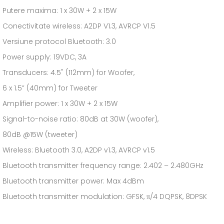
Putere maxima: 1 x 30W + 2 x 15W
Conectivitate wireless: A2DP V1.3, AVRCP V1.5
Versiune protocol Bluetooth: 3.0
Power supply: 19VDC, 3A
Transducers: 4.5" (112mm) for Woofer,
6 x 1.5” (40mm) for Tweeter
Amplifier power: 1 x 30W + 2 x 15W
Signal-to-noise ratio: 80dB at 30W (woofer),
80dB @15W (tweeter)
Wireless: Bluetooth 3.0, A2DP v1.3, AVRCP v1.5
Bluetooth transmitter frequency range: 2.402 – 2.480GHz
Bluetooth transmitter power: Max 4dBm
Bluetooth transmitter modulation: GFSK, π/4 DQPSK, 8DPSK