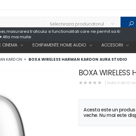
, masurarea traficului si functionalitati care ne permit sa iti
Afla mai multe
 CINEMA
ECHIPAMENTE HOME AUDIO
ACCESORII
MAN KARDON
BOXA WIRELESS HARMAN KARDON AURA STUDIO
BOXA WIRELESS
( Nota 0 din 0 re
Acesta este un produ
veche. Nu mai este disp