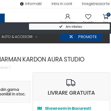
Informatii
Intra in cont
Inregistreaza-te
0
Contul meu
Favorite
Cos
Am inteles
AUTO & ACCESORII
PROMOTII
 HARMAN KARDON AURA STUDIO
cenzii )
s din gama
LIVRARE GRATUITA
onibil in stoc.
Showroom in Bucuresti