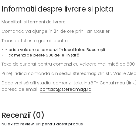
Informatii despre livrare si plata
Modalitati si termeni de livrare
:
Comanda va ajunge în
24 de ore
prin Fan Courier.
Transportul este gratuit pentru:
- orice valoare a comenzii în localitatea București
- comenzi de peste 500 de lei în țară
Taxa de curierat pentru comenzi cu valoare mai mică de 500 de l
Puteți ridica comanda din
sediul
Stereomag
din str. Vasile Al
Daca vrei să afli stadiul comenzii tale, intră în
Contul meu
(link
adresa de email:
contact@stereomag.ro
.
Recenzii (0)
Nu exista review-uri pentru acest produs