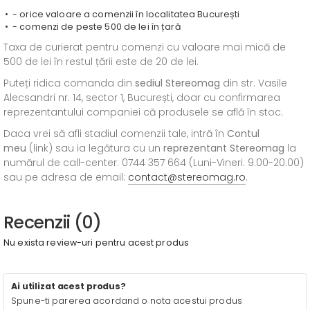
- orice valoare a comenzii în localitatea București
- comenzi de peste 500 de lei în țară
Taxa de curierat pentru comenzi cu valoare mai mică de
500 de lei în restul țării este de 20 de lei.
Puteți ridica comanda din
sediul
Stereomag
din str. Vasile
Alecsandri nr. 14, sector 1, București, doar cu confirmarea
reprezentantului companiei că produsele se află în stoc.
Daca vrei să afli stadiul comenzii tale, intră în
Contul
meu
(link) sau ia legătura cu un
reprezentant Stereomag
la
numărul de call-center: 0744 357 664 (Luni-Vineri: 9.00-20.00)
sau pe adresa de email:
contact@stereomag.ro
.
Recenzii (0)
Nu exista review-uri pentru acest produs
Ai utilizat acest produs?
Spune-ti parerea acordand o nota acestui produs