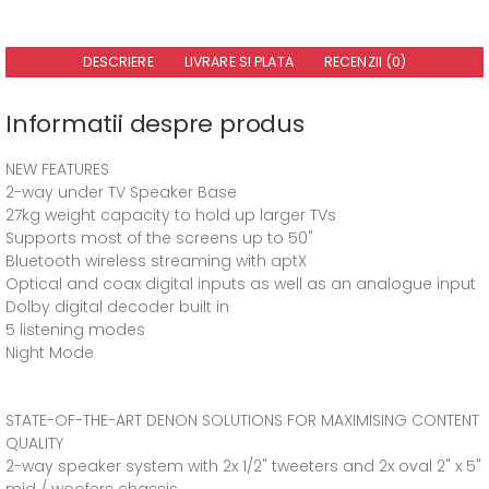
DESCRIERE
LIVRARE SI PLATA
RECENZII (0)
Informatii despre produs
NEW FEATURES
2-way under TV Speaker Base
27kg weight capacity to hold up larger TVs
Supports most of the screens up to 50"
Bluetooth wireless streaming with aptX
Optical and coax digital inputs as well as an analogue input
Dolby digital decoder built in
5 listening modes
Night Mode
STATE-OF-THE-ART DENON SOLUTIONS FOR MAXIMISING CONTENT
QUALITY
2-way speaker system with 2x 1/2" tweeters and 2x oval 2" x 5"