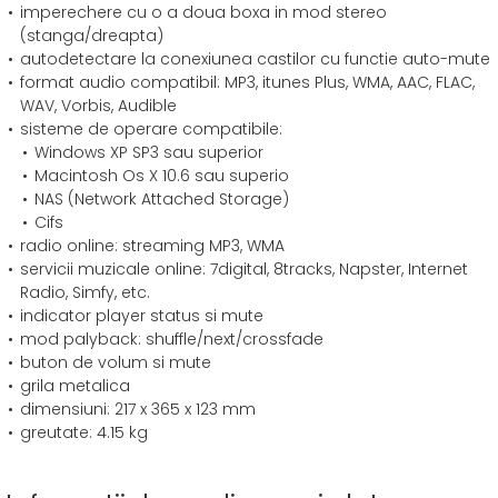
imperechere cu o a doua boxa in mod stereo
(stanga/dreapta)
autodetectare la conexiunea castilor cu functie auto-mute
format audio compatibil: MP3, itunes Plus, WMA, AAC, FLAC,
WAV, Vorbis, Audible
sisteme de operare compatibile:
Windows XP SP3 sau superior
Macintosh Os X 10.6 sau superio
NAS (Network Attached Storage)
Cifs
radio online: streaming MP3, WMA
servicii muzicale online: 7digital, 8tracks, Napster, Internet
Radio, Simfy, etc.
indicator player status si mute
mod palyback: shuffle/next/crossfade
buton de volum si mute
grila metalica
dimensiuni: 217 x 365 x 123 mm
greutate: 4.15 kg