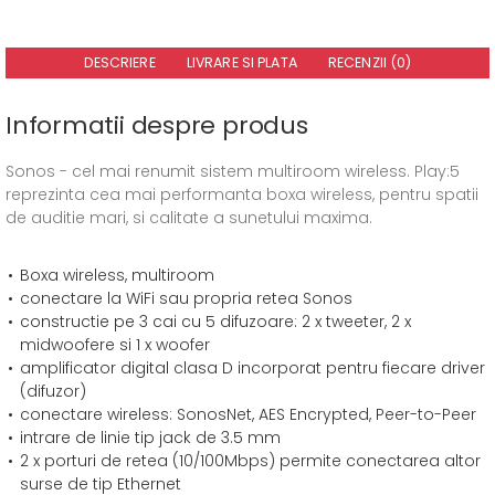
DESCRIERE
LIVRARE SI PLATA
RECENZII (0)
Informatii despre produs
Sonos - cel mai renumit sistem multiroom wireless. Play:5
reprezinta cea mai performanta boxa wireless, pentru spatii
de auditie mari, si calitate a sunetului maxima.
Boxa wireless, multiroom
conectare la WiFi sau propria retea Sonos
constructie pe 3 cai cu 5 difuzoare: 2 x tweeter, 2 x
midwoofere si 1 x woofer
amplificator digital clasa D incorporat pentru fiecare driver
(difuzor)
conectare wireless: SonosNet, AES Encrypted, Peer-to-Peer
intrare de linie tip jack de 3.5 mm
2 x porturi de retea (10/100Mbps) permite conectarea altor
surse de tip Ethernet