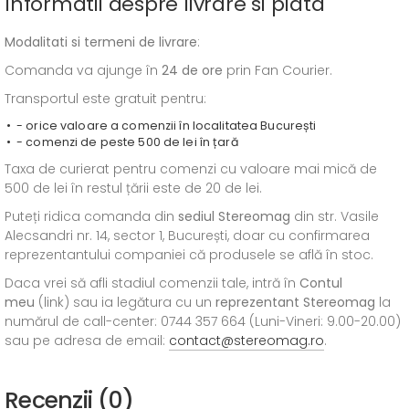
Informatii despre livrare si plata
Modalitati si termeni de livrare
:
Comanda va ajunge în
24 de ore
prin Fan Courier.
Transportul este gratuit pentru:
- orice valoare a comenzii în localitatea București
- comenzi de peste 500 de lei în țară
Taxa de curierat pentru comenzi cu valoare mai mică de
500 de lei în restul țării este de 20 de lei.
Puteți ridica comanda din
sediul
Stereomag
din str. Vasile
Alecsandri nr. 14, sector 1, București, doar cu confirmarea
reprezentantului companiei că produsele se află în stoc.
Daca vrei să afli stadiul comenzii tale, intră în
Contul
meu
(link) sau ia legătura cu un
reprezentant Stereomag
la
numărul de call-center: 0744 357 664 (Luni-Vineri: 9.00-20.00)
sau pe adresa de email:
contact@stereomag.ro
.
Recenzii (0)