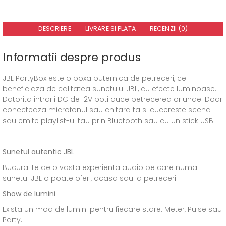
DESCRIERE
LIVRARE SI PLATA
RECENZII (0)
Informatii despre produs
JBL PartyBox este o boxa puternica de petreceri, ce
beneficiaza de calitatea sunetului JBL, cu efecte luminoase.
Datorita intrarii DC de 12V poti duce petrecerea oriunde. Doar
conecteaza microfonul sau chitara ta si cucereste scena
sau emite playlist-ul tau prin Bluetooth sau cu un stick USB.
Sunetul autentic JBL
Bucura-te de o vasta experienta audio pe care numai
sunetul JBL o poate oferi, acasa sau la petreceri.
Show de lumini
Exista un mod de lumini pentru fiecare stare: Meter, Pulse sau
Party.