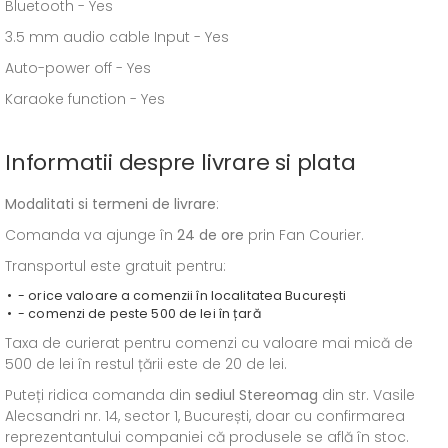
Bluetooth - Yes
3.5 mm audio cable Input - Yes
Auto-power off - Yes
Karaoke function - Yes
Informatii despre livrare si plata
Modalitati si termeni de livrare
:
Comanda va ajunge în
24 de ore
prin Fan Courier.
Transportul este gratuit pentru:
- orice valoare a comenzii în localitatea București
- comenzi de peste 500 de lei în țară
Taxa de curierat pentru comenzi cu valoare mai mică de
500 de lei în restul țării este de 20 de lei.
Puteți ridica comanda din
sediul
Stereomag
din str. Vasile
Alecsandri nr. 14, sector 1, București, doar cu confirmarea
reprezentantului companiei că produsele se află în stoc.