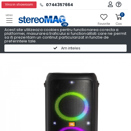
0744357664
Vino in showroom
0
MENIU
Favorite
Cos
Acest site utilizeaza cookies pentru functionarea corecta a
platformei, masurarea traficului si functionalitati care ne permit
sa iti prezentam un continut particularizat in functie de
preferintele tale.
Boxe wireless
Boxe wireless JBL
Am inteles