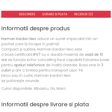
DESCRIERE
LIVRARE SI PLATA
RECENZII (0)
Informatii despre produs
Harman
Kardon Neo
aduce un sunet impecabil
într
-un
pachet care
îți
încape
în
palmă
!
Compact
și
subțire,
Harman
Kardon Neo este
o
boxă
certificată
IPX7
cu o
durată
maximă
de
viață
de 10
ore
iar
funcția
echo-cancelling face
capabilă
folosirea boxei
pentru
apeluri telefonice
de
înaltă
claritate.
Boxa
vine
în
3
culori
și
are o bretea pentru transport
ușor
. Pe
birou
sau
în
curte,
Harman
Kardon Neo
se
potrivește
oriunde.
Culori disponibile: Albastru, Gri, Maro
Informatii despre livrare si plata