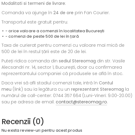
Modalitati si termeni de livrare
:
Comanda va ajunge în
24 de ore
prin Fan Courier.
Transportul este gratuit pentru:
- orice valoare a comenzii în localitatea București
- comenzi de peste 500 de lei în țară
Taxa de curierat pentru comenzi cu valoare mai mică de
500 de lei în restul țării este de 20 de lei.
Puteți ridica comanda din
sediul
Stereomag
din str. Vasile
Alecsandri nr. 14, sector 1, București, doar cu confirmarea
reprezentantului companiei că produsele se află în stoc.
Daca vrei să afli stadiul comenzii tale, intră în
Contul
meu
(link) sau ia legătura cu un
reprezentant Stereomag
la
numărul de call-center: 0744 357 664 (Luni-Vineri: 9.00-20.00)
sau pe adresa de email:
contact@stereomag.ro
.
Recenzii (0)
Nu exista review-uri pentru acest produs