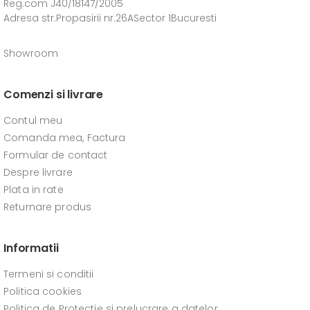
Reg.com J40/18147/2005
Adresa str.Propasirii nr.26ASector 1Bucuresti
Showroom
Comenzi si livrare
Contul meu
Comanda mea, Factura
Formular de contact
Despre livrare
Plata in rate
Returnare produs
Informatii
Termeni si conditii
Politica cookies
Politica de Protectie si prelucrare a datelor