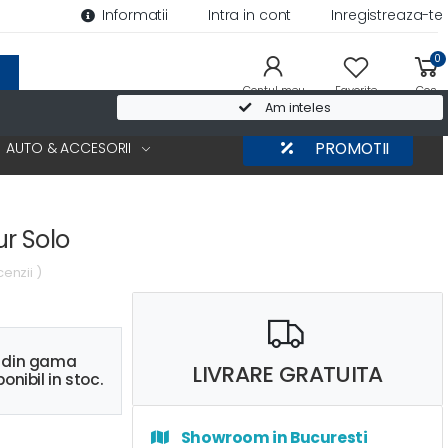
Informatii
Intra in cont
Inregistreaza-te
0
Contul meu
Favorite
Cos
Am inteles
AUTO & ACCESORII
PROMOTII
r Solo
cenzii )
s din gama
LIVRARE GRATUITA
onibil in stoc.
Showroom in Bucuresti