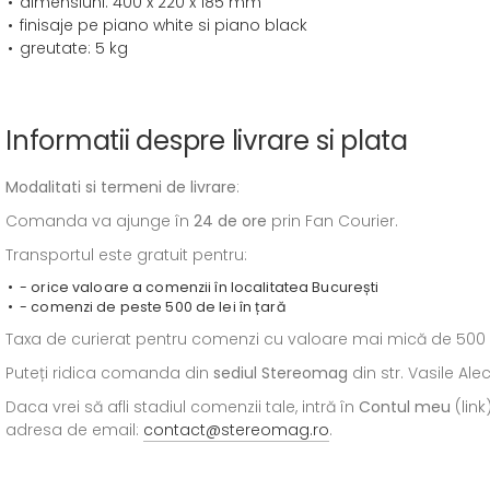
dimensiuni: 400 x 220 x 185 mm
finisaje pe piano white si piano black
greutate: 5 kg
Informatii despre livrare si plata
Modalitati si termeni de livrare
:
Comanda va ajunge în
24 de ore
prin Fan Courier.
Transportul este gratuit pentru:
- orice valoare a comenzii în localitatea București
- comenzi de peste 500 de lei în țară
Taxa de curierat pentru comenzi cu valoare mai mică de 500 de l
Puteți ridica comanda din
sediul
Stereomag
din str. Vasile Al
Daca vrei să afli stadiul comenzii tale, intră în
Contul meu
(link
adresa de email:
contact@stereomag.ro
.