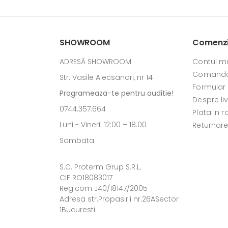
SHOWROOM
Comenzi 
ADRESĂ SHOWROOM
Contul m
Comanda
Str. Vasile Alecsandri, nr 14
Formular
Programeaza-te pentru auditie!
Despre li
0744.357.664
Plata in r
Luni - Vineri: 12:00 – 18.00
Returnar
Sambata
S.C. Proterm Grup S.R.L.
CIF RO18083017
Reg.com J40/18147/2005
Adresa str.Propasirii nr.26ASector
1Bucuresti