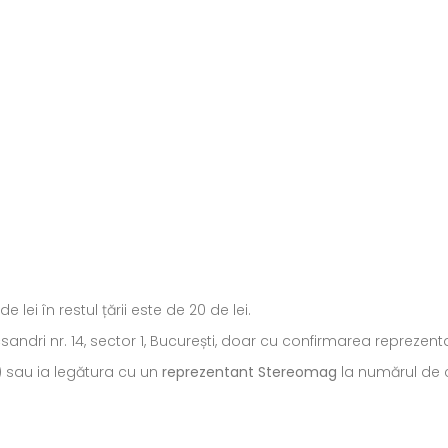
ei în restul țării este de 20 de lei.
ecsandri nr. 14, sector 1, București, doar cu confirmarea repreze
) sau ia legătura cu un
reprezentant Stereomag
la numărul de c