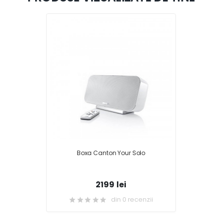
Boxa Canton Your Solo
2199 lei
din 0 recenzii