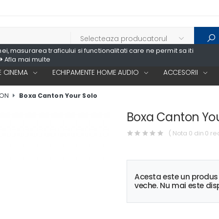
, masurarea traficului si functionalitati care ne permit sa iti
Afla mai multe
 CINEMA
ECHIPAMENTE HOME AUDIO
ACCESORII
TON
Boxa Canton Your Solo
Boxa Canton You
( Nota 0 din 0 re
Acesta este un produ
veche. Nu mai este disp