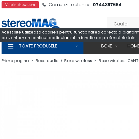
Comenzi telefonice:
0744357664
Vino in showroom
Acest site utilizeaza cookies pentru functionarea corecta a platformei
prezentam un continut particularizat in functie de preferintele tale.
TOATE PRODUSELE
BOXE
HOME
Prima pagina
Boxe audio
Boxe wireless
Boxe wireless CAN