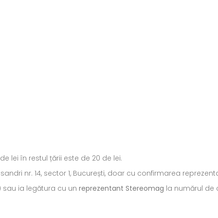
ei în restul țării este de 20 de lei.
ecsandri nr. 14, sector 1, București, doar cu confirmarea repreze
) sau ia legătura cu un
reprezentant Stereomag
la numărul de c