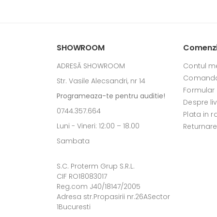
SHOWROOM
Comenzi 
ADRESĂ SHOWROOM
Contul m
Comanda
Str. Vasile Alecsandri, nr 14
Formular
Programeaza-te pentru auditie!
Despre li
0744.357.664
Plata in r
Luni - Vineri: 12:00 – 18.00
Returnar
Sambata
S.C. Proterm Grup S.R.L.
CIF RO18083017
Reg.com J40/18147/2005
Adresa str.Propasirii nr.26ASector
1Bucuresti