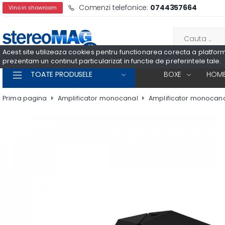
Comenzi telefonice:
0744357664
Vino in showroom
Acest site utilizeaza cookies pentru functionarea corecta a platformei
prezentam un continut particularizat in functie de preferintele tale.
TOATE PRODUSELE
BOXE
HOME
Prima pagina
Amplificator monocanal
Amplificator monocana