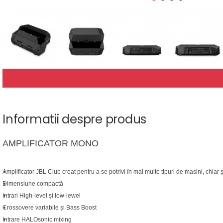
Informatii despre produs
AMPLIFICATOR MONO
A
mplificator
JBL
Club
creat
pentru a se potrivi
în
mai multe tipuri de masini
,
chiar ș
Dimensiune
compactă
Intrari
High-level
și
low-lewel
C
rossovere
variabile și
Bass Boost
Intrare HALOsonic mixing