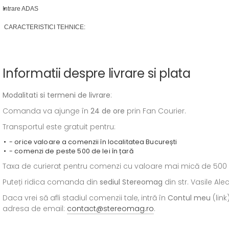
Intrare ADAS
CARACTERISTICI TEHNICE:
Informatii despre livrare si plata
Modalitati si termeni de livrare
:
Comanda va ajunge în
24 de ore
prin Fan Courier.
Transportul este gratuit pentru:
- orice valoare a comenzii în localitatea București
- comenzi de peste 500 de lei în țară
Taxa de curierat pentru comenzi cu valoare mai mică de 500 de l
Puteți ridica comanda din
sediul
Stereomag
din str. Vasile Al
Daca vrei să afli stadiul comenzii tale, intră în
Contul meu
(link
adresa de email:
contact@stereomag.ro
.