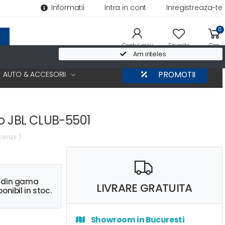
Informatii
Intra in cont
Inregistreaza-te
0
Contul meu
Favorite
Cos
Am inteles
AUTO & ACCESORII
PROMOTII
to JBL CLUB-5501
cenzii )
s din gama
LIVRARE GRATUITA
onibil in stoc.
Showroom in Bucuresti