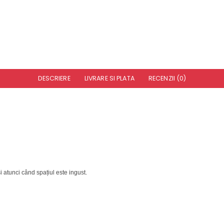
DESCRIERE
LIVRARE SI PLATA
RECENZII (0)
i
atunci când spațiul
este
ingust
.