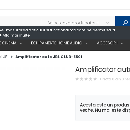
, masurarea traficului si functionalitati care ne permit sa iti
Afla mai multe
 CINEMA
ECHIPAMENTE HOME AUDIO
ACCESORII
l JBL
Amplificator auto JBL CLUB-5501
Amplificator au
( Nota 0 din 0 re
Acesta este un produ
veche. Nu mai este disp