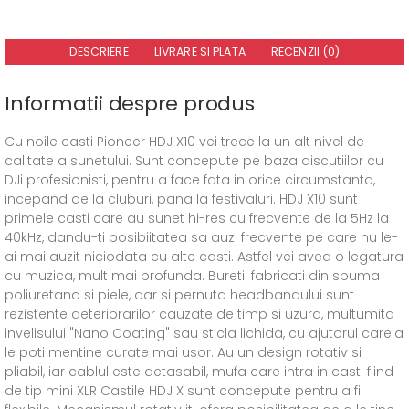
DESCRIERE
LIVRARE SI PLATA
RECENZII (0)
Informatii despre produs
Cu noile casti Pioneer HDJ X10 vei trece la un alt nivel de
calitate a sunetului. Sunt concepute pe baza discutiilor cu
DJi profesionisti, pentru a face fata in orice circumstanta,
incepand de la cluburi, pana la festivaluri. HDJ X10 sunt
primele casti care au sunet hi-res cu frecvente de la 5Hz la
40kHz, dandu-ti posibiitatea sa auzi frecvente pe care nu le-
ai mai auzit niciodata cu alte casti. Astfel vei avea o legatura
cu muzica, mult mai profunda. Buretii fabricati din spuma
poliuretana si piele, dar si pernuta headbandului sunt
rezistente deteriorarilor cauzate de timp si uzura, multumita
invelisului "Nano Coating" sau sticla lichida, cu ajutorul careia
le poti mentine curate mai usor. Au un design rotativ si
pliabil, iar cablul este detasabil, mufa care intra in casti fiind
de tip mini XLR Castile HDJ X sunt concepute pentru a fi