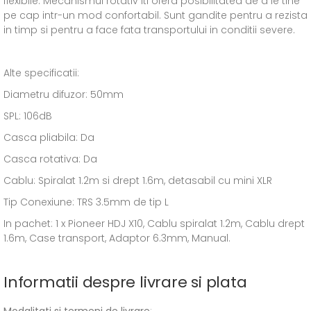
flexibile. Mecanismul rotativ iti ofera posibilitatea de a le tine
pe cap intr-un mod confortabil. Sunt gandite pentru a rezista
in timp si pentru a face fata transportului in conditii severe.
Alte specificatii:
Diametru difuzor: 50mm
SPL: 106dB
Casca pliabila: Da
Casca rotativa: Da
Cablu: Spiralat 1.2m si drept 1.6m, detasabil cu mini XLR
Tip Conexiune: TRS 3.5mm de tip L
In pachet: 1 x Pioneer HDJ X10, Cablu spiralat 1.2m, Cablu drept
1.6m, Case transport, Adaptor 6.3mm, Manual.
Informatii despre livrare si plata