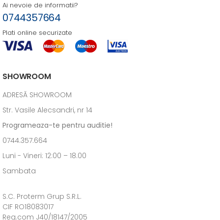
Ai nevoie de informatii?
0744357664
Plati online securizate
SHOWROOM
ADRESĂ SHOWROOM
Str. Vasile Alecsandri, nr 14
Programeaza-te pentru auditie!
0744.357.664
Luni - Vineri: 12:00 – 18.00
Sambata
S.C. Proterm Grup S.R.L.
CIF RO18083017
Reg.com J40/18147/2005