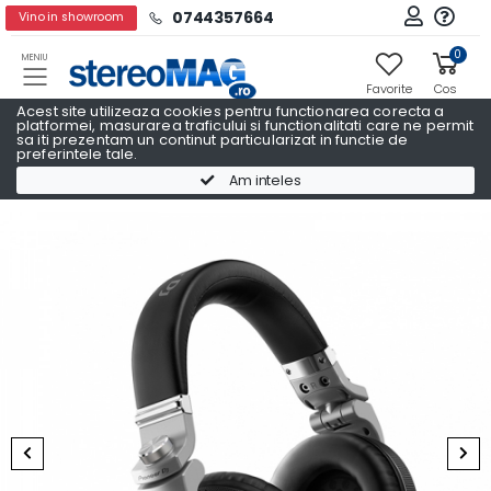
0744357664
Vino in showroom
0
MENIU
Favorite
Cos
Acest site utilizeaza cookies pentru functionarea corecta a
platformei, masurarea traficului si functionalitati care ne permit
sa iti prezentam un continut particularizat in functie de
preferintele tale.
ECHIPAMENTE PRO DJ
ECHIPAMENTE PRO DJ PIONEER
Am inteles