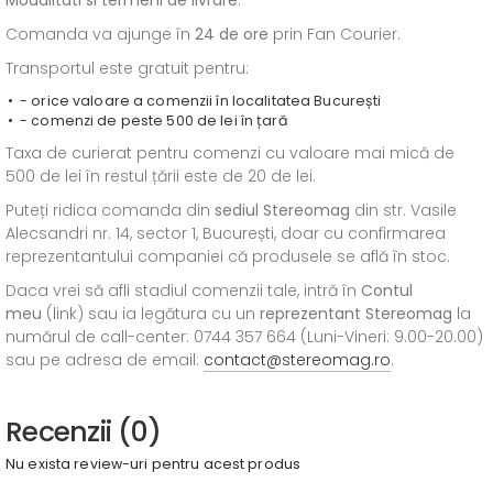
Modalitati si termeni de livrare
:
Comanda va ajunge în
24 de ore
prin Fan Courier.
Transportul este gratuit pentru:
- orice valoare a comenzii în localitatea București
- comenzi de peste 500 de lei în țară
Taxa de curierat pentru comenzi cu valoare mai mică de
500 de lei în restul țării este de 20 de lei.
Puteți ridica comanda din
sediul
Stereomag
din str. Vasile
Alecsandri nr. 14, sector 1, București, doar cu confirmarea
reprezentantului companiei că produsele se află în stoc.
Daca vrei să afli stadiul comenzii tale, intră în
Contul
meu
(link) sau ia legătura cu un
reprezentant Stereomag
la
numărul de call-center: 0744 357 664 (Luni-Vineri: 9.00-20.00)
sau pe adresa de email:
contact@stereomag.ro
.
Recenzii (0)
Nu exista review-uri pentru acest produs