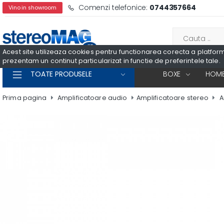
Comenzi telefonice:
0744357664
Vino in showroom
Acest site utilizeaza cookies pentru functionarea corecta a platformei
prezentam un continut particularizat in functie de preferintele tale.
TOATE PRODUSELE
BOXE
HOME
Prima pagina
Amplificatoare audio
Amplificatoare stereo
A