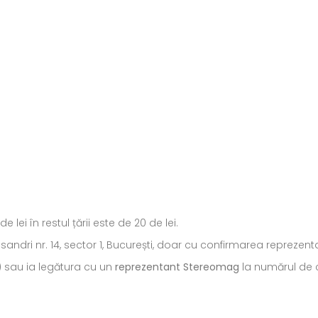
ei în restul țării este de 20 de lei.
ecsandri nr. 14, sector 1, București, doar cu confirmarea repreze
) sau ia legătura cu un
reprezentant Stereomag
la numărul de c