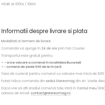
±6dB at 100Hz / 10kHz
Informatii despre livrare si plata
Modalitati si termeni de livrare
:
Comanda va ajunge în
24 de ore
prin Fan Courier.
Transportul este gratuit pentru:
- orice valoare a comenzii în localitatea București
- comenzi de peste 500 de lei în țară
Taxa de curierat pentru comenzi cu valoare mai mică de 500 de l
Puteți ridica comanda din
sediul
Stereomag
din str. Vasile Al
Daca vrei să afli stadiul comenzii tale, intră în
Contul meu
(link
adresa de email:
contact@stereomag.ro
.