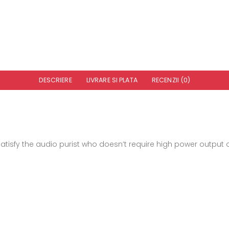
DESCRIERE
LIVRARE SI PLATA
RECENZII (0)
satisfy the audio purist who doesn’t require high power output o