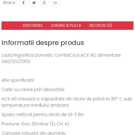
Share:
DESCRIERE
LIVRARE SI PLATA
RECENZII (0)
Informatii despre produs
Lada frigorifica Dometic CombiCool ACX 40, alimentare
GAZ/12V/230V
Alte specificatii:
Cutie cu racire prin absorbtie
ACX 40 creează o capacitate de răcire de până la 30° C sub
temperatura mediului ambiant.
Spațiu vertical pentru sticle de 1,5-2 litri
Presiune Gaz: 30mbar (D, CH, A)
Carcasă robustă din aluminiu