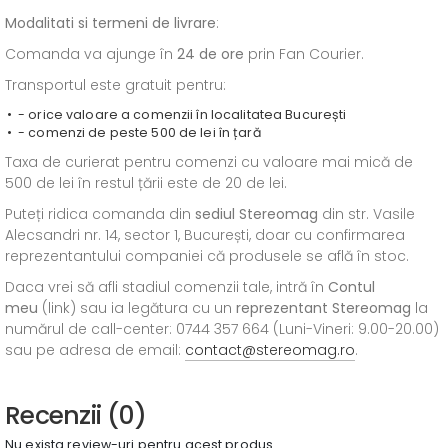
Modalitati si termeni de livrare
:
Comanda va ajunge în
24 de ore
prin Fan Courier.
Transportul este gratuit pentru:
- orice valoare a comenzii în localitatea București
- comenzi de peste 500 de lei în țară
Taxa de curierat pentru comenzi cu valoare mai mică de
500 de lei în restul țării este de 20 de lei.
Puteți ridica comanda din
sediul
Stereomag
din str. Vasile
Alecsandri nr. 14, sector 1, București, doar cu confirmarea
reprezentantului companiei că produsele se află în stoc.
Daca vrei să afli stadiul comenzii tale, intră în
Contul
meu
(link) sau ia legătura cu un
reprezentant Stereomag
la
numărul de call-center: 0744 357 664 (Luni-Vineri: 9.00-20.00)
sau pe adresa de email:
contact@stereomag.ro
.
Recenzii (0)
Nu exista review-uri pentru acest produs