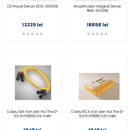
CD Player Denon DCD-3000NE
Amplificator Integrat Denon
PMA-3000NE
13229 lei
18898 lei
Cablu XLR Van den Hul The D-
Cablu RCA Van den Hul The D-
102 III HYBRID 0.8 metri
102 III HYBRID 0,8 metri