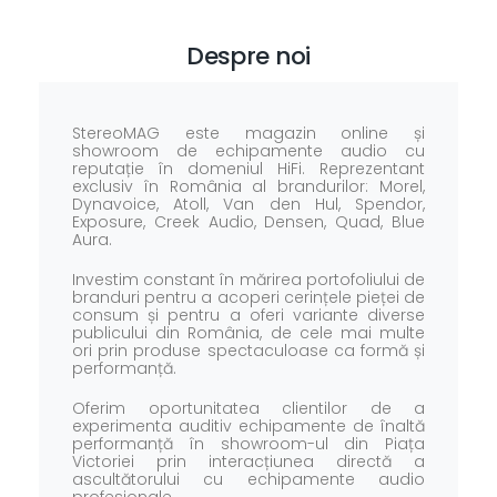
Despre noi
StereoMAG este magazin online și
showroom de echipamente audio cu
reputație în domeniul HiFi. Reprezentant
exclusiv în România al brandurilor: Morel,
Dynavoice, Atoll, Van den Hul, Spendor,
Exposure, Creek Audio, Densen, Quad, Blue
Aura.
Investim constant în mărirea portofoliului de
branduri pentru a acoperi cerințele pieței de
consum și pentru a oferi variante diverse
publicului din România, de cele mai multe
ori prin produse spectaculoase ca formă și
performanță.
Oferim oportunitatea clientilor de a
experimenta auditiv echipamente de înaltă
performanță în showroom-ul din Piața
Victoriei prin interacțiunea directă a
ascultătorului cu echipamente audio
profesionale.