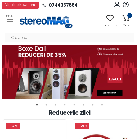
0744357664
Vino in showroom
0
MENIU
Favorite
Cos
Reducerile zilei
- 64 %
- 59 %