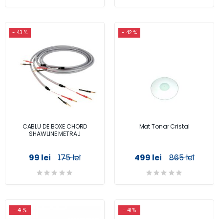
- 43 %
- 42 %
CABLU DE BOXE CHORD
Mat Tonar Cristal
SHAWLINE METRAJ
99 lei
175 lei
499 lei
865 lei
- 41 %
- 41 %