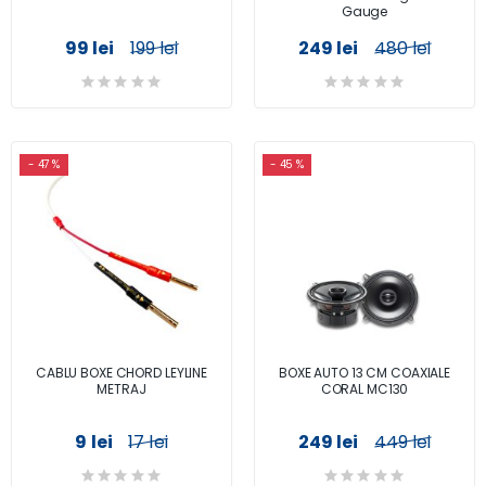
Gauge
99 lei
199 lei
249 lei
480 lei
- 47 %
- 45 %
CABLU BOXE CHORD LEYLINE
BOXE AUTO 13 CM COAXIALE
METRAJ
CORAL MC130
9 lei
17 lei
249 lei
449 lei