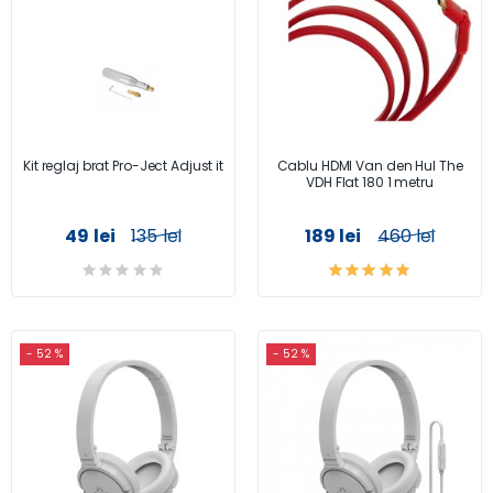
Kit reglaj brat Pro-Ject Adjust it
Cablu HDMI Van den Hul The
VDH Flat 180 1 metru
49 lei
135 lei
189 lei
460 lei
- 52 %
- 52 %